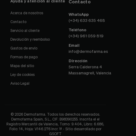
Ayuda y atención al cliente
Contacto
Acerca de nosotros
WhatsApp
(+34) 633 635 468
Contacto
Teléfono
Servicio al cliente
(+34) 961 059 819
Devolución y reembolso
Email
Gastos de envío
info@dermofarma.es
Formas de pago
Dirección
Mapa del sitio
Serra Calderona 4
Massamagrell, Valencia
Ley de cookies
Aviso Legal
© 2026 Dermofarma. Todos los derechos reservados.
Dermofarma Spain, S.L., CIF: B98390255. Inscrita el el
Registro Mercantil de Valencia, Tomo: 9.404, Libro: 6.686,
Folio: 14, Hoja: V146.276 Incr. 1ª - Sitio desarrollado por
GSOFT