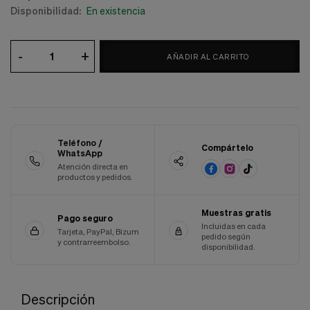
Disponibilidad:
En existencia
Cookies de marketing
Estas
cookies
son
-
+
utilizadas
AÑADIR AL CARRITO
para
enseñarte
anuncios
que
pueden
ser
interesantes
Teléfono /
Compártelo
WhatsApp
basados
en
Atención directa en
productos y pedidos.
tus
costumbres
de
Muestras gratis
navegación.
Pago seguro
Incluidas en cada
Tarjeta, PayPal, Bizum
pedido según
Guardar preferencias
y contrarreembolso.
disponibilidad.
Descripción