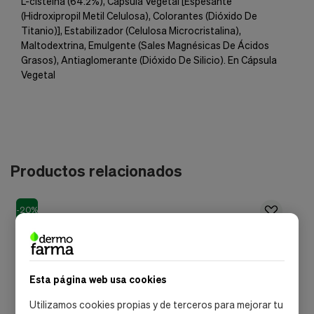
L-cisteina (64.2%), Cápsula Vegetal [Espesante
(Hidroxipropil Metil Celulosa), Colorantes (Dióxido De
Titanio)], Estabilizador (Celulosa Microcristalina),
Maltodextrina, Emulgente (Sales Magnésicas De Ácidos
Grasos), Antiaglomerante (Dióxido De Silicio). En Cápsula
Vegetal
Productos relacionados
-20%
Esta página web usa cookies
Utilizamos cookies propias y de terceros para mejorar tu