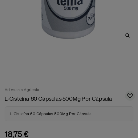
nuestra
web.
Cookies analíticas
Estas
cookies
son
utilizadas
para
recopilar
información,
para
analizar
el
tráfico
y
la
Artesania Agricola
forma
L-Cisteína 60 Cápsulas 500Mg Por Cápsula
en
que
los
L-Cisteína 60 Cápsulas 500Mg Por Cápsula
usuarios
utilizan
nuestra
web.
18,75 €