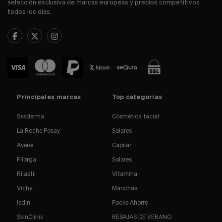
selección exclusiva de marcas europeas y precios competitivos
todos los días.
Principales marcas
Top categorías
Sesderma
Cosmética facial
La Roche Posay
Solares
Avene
Capilar
Filorga
Solares
Rilastil
Vitamina
Vichy
Manchas
Isdin
Packs Ahorro
SkinClinic
REBAJAS DE VERANO