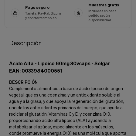
Muestras gratis
Pago seguro
Incluidas en cada
Tarjeta, PayPal, Bizum
pedido según
y contrarreembolso.
disponibilidad.
Descripción
Ácido Alfa - Lipoico 60mg 30vcaps - Solgar
EAN: 0033984000551
DESCRIPCIÓN
Complemento alimenticio a base de ácido lipoico de origen
vegetal, que es una coenzima y un antioxidante soluble al
agua y a la grasa, y que apoya la regeneración del glutatión,
uno de los antioxidantes primarios del cuerpo, que ayuda a
reciclar el glutatión, Vitaminas C y E, y coenzima Q10,
proporcionando ácido alfa lipoico (ALA) ayudando a
metabolizar el azúcar, especialmente en los músculos,
donde promueve la energía Q10) es una molécula que aporta