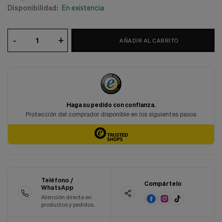
Disponibilidad:
En existencia
Cookies de marketing
Estas
cookies
son
-
+
utilizadas
AÑADIR AL CARRITO
para
enseñarte
anuncios
que
pueden
ser
interesantes
basados
en
tus
costumbres
de
navegación.
Guardar preferencias
Teléfono /
Compártelo
WhatsApp
Atención directa en
productos y pedidos.