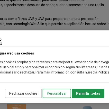
as, especialmente después de nadar, sudar o secarse con una toalla.
tores como filtros UVB y UVA para proporcionar una protección
ble, con tecnología Wet Skin que permite su aplicación incluso sobre la
ne una fórmula de fase acuosa que proporciona una protección SPF50 
 residuos en la piel. También está formulado para no irritar los ojos, s
re.
gina web usa cookies
os cookies propias y de terceros para mejorar tu experiencia de naveg
 el uso del sitio y personalizar el contenido según tus intereses. Puede
ersonalizar o rechazar. Para más información consulta nuestra
Polític
Rechazar cookies
Personalizar
Permitir todas
-20%