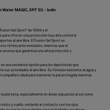
n Water MAGIC, SPF 50. - Isdin
Fusion Gel Sport" de 100ml y el
 para ofrecer una protección muy alta contra la
ortes al aire libre. El Fusion Gel Sport es
ecto refrescante inmediato, mientras que el
e acuosa que garantiza una alta protección y
N es una excelente opción para los deportistas que
sus actividades al aire libre. Su fórmula resistente al agua y
 el compañero ideal para mantener la piel protegida mientras
e la piel seca, especialmente en áreas expuestas al sol como
rostro y cuello, evitando el contacto con los ojos.
da, lo que los hace ideales para actividades acuáticas.