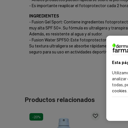
- Es importante reaplicar el fotoprotector cada 2 hor
INGREDIENTES
- Fusion Gel Sport: Contiene ingredientes fotoprotec
muy alta SPF 50+. Su fórmula es ultraligera y transpira
Además, es resistente al agua y al sudor.
- Fusion Water SPF50: Este fotoprotector facial tie
Su textura ultraligera se absorbe rápidamente y no deja
seguro para su uso en actividades deportivas al aire lib
Esta pá
Utilizam
analizar
todas, p
cookies
.
Productos relacionados
-20%
-20%