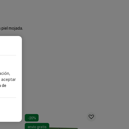
 piel mojada.
UVB y UVA.
iendo
ación,
s aceptar
a de
-20%
-20%
envío gratis