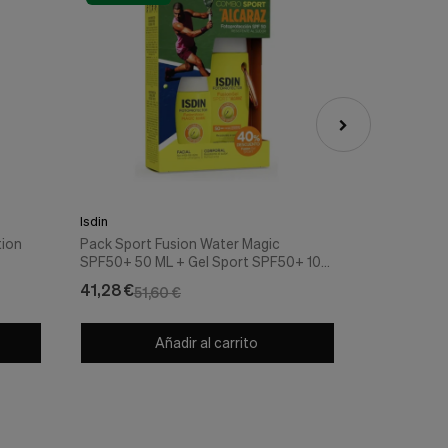
Isdin
Isdin
tion
Pack Sport Fusion Water Magic
Fotoprotec
SPF50+ 50 ML + Gel Sport SPF50+ 100
ml.- Isdin
ML by Alcaraz – ISDIN
41,28 €
23,96 €
51,60 €
29
Añadir al carrito