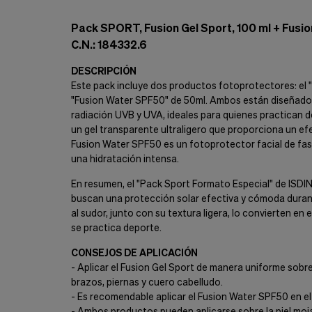
Cookies de marketing
Estas
Pack SPORT, Fusion Gel Sport, 100 ml + Fusio
cookies
son
C.N.: 184332.6
utilizadas
para
DESCRIPCIÓN
enseñarte
Este pack incluye dos productos fotoprotectores: el "
anuncios
"Fusion Water SPF50" de 50ml. Ambos están diseñados
que
radiación UVB y UVA, ideales para quienes practican dep
pueden
un gel transparente ultraligero que proporciona un ef
ser
interesantes
Fusion Water SPF50 es un fotoprotector facial de fas
basados
una hidratación intensa.
en
tus
En resumen, el "Pack Sport Formato Especial" de ISDI
costumbres
buscan una protección solar efectiva y cómoda durante 
de
al sudor, junto con su textura ligera, lo convierten en
navegación.
se practica deporte.
Guardar preferencias
CONSEJOS DE APLICACIÓN
- Aplicar el Fusion Gel Sport de manera uniforme sobr
brazos, piernas y cuero cabelludo.
- Es recomendable aplicar el Fusion Water SPF50 en el 
- Ambos productos pueden aplicarse sobre la piel moja