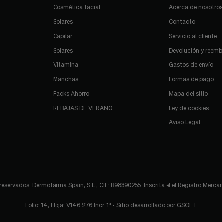
Cosmética facial
Acerca de nosotro
Solares
Contacto
Capilar
Servicio al cliente
Solares
Devolución y reemb
Vitamina
Gastos de envío
Manchas
Formas de pago
Packs Ahorro
Mapa del sitio
REBAJAS DE VERANO
Ley de cookies
Aviso Legal
ervados. Dermofarma Spain, S.L., CIF: B98390255. Inscrita el el Registro Mercant
Folio: 14, Hoja: V146.276 Incr. 1ª - Sitio desarrollado por
GSOFT