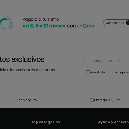
os exclusivos
iales, lanzamientos de marcas
Acepto la
política de pri
.
Pago seguro
Entrega 24/72 h
s
Top categorías
Ayuda y atención