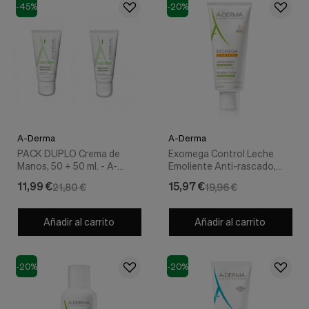
-45%
-20%
A-Derma
A-Derma
PACK DUPLO Crema de
Exomega Control Leche
Manos, 50 + 50 ml. - A-
Emoliente Anti-rascado,
Derma
200 ml. - A-derma
11,99 €
15,97 €
21,80 €
19,96 €
Añadir al carrito
Añadir al carrito
-20%
-20%