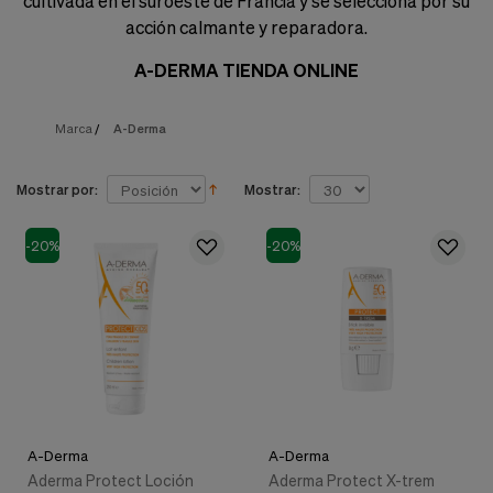
cultivada en el suroeste de Francia y se selecciona por su
nuestra
web.
acción calmante y reparadora.
Cookies analíticas
A-DERMA TIENDA ONLINE
Estas
cookies
son
Marca
/
A-Derma
utilizadas
para
recopilar
Mostrar por:
Mostrar:
información,
para
analizar
-20%
-20%
el
tráfico
y
la
forma
en
que
los
usuarios
utilizan
nuestra
A-Derma
A-Derma
web.
Aderma Protect Loción
Aderma Protect X-trem