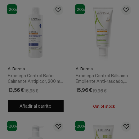
-20%
-20%
A-Derma
A-Derma
Exomega Control Baño
Exomega Control Bálsamo
Calmante Antipicor, 200 ml.
Emoliente Anti-rascado,
- A-Derma
200 ml. - A-derma
13,56 €
15,96 €
16,95 €
19,96 €
Añadir al carrito
Out of stock
-20%
-20%