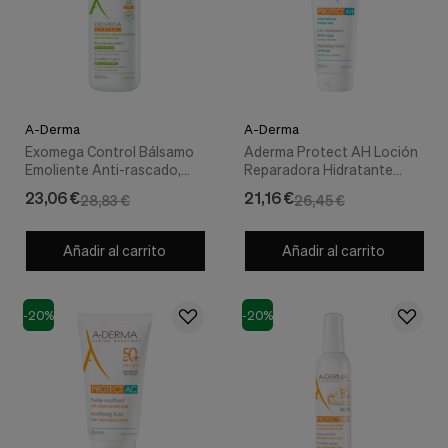
A-Derma
A-Derma
Exomega Control Bálsamo
Aderma Protect AH Loción
Emoliente Anti-rascado,
Reparadora Hidratante
400 ml. - A-derma
AfterSun, 250 ml. - A-
23,06 €
21,16 €
28,83 €
26,45 €
Derma
Añadir al carrito
Añadir al carrito
-20%
-20%