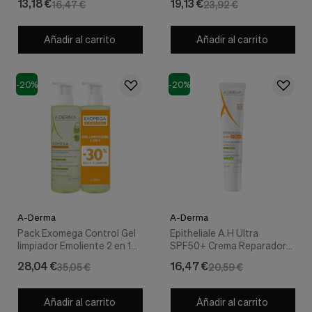
13,18 €
19,13 €
16,47 €
23,92 €
Añadir al carrito
Añadir al carrito
-20%
-20%
A-Derma
A-Derma
Pack Exomega Control Gel
Epitheliale A.H Ultra
limpiador Emoliente 2 en 1
SPF50+ Crema Reparadora
Anti-irritación, 500 ml. - A-
y Protectora Anti-Marcas,
28,04 €
16,47 €
35,05 €
20,59 €
Derma
40 ml. - A-Derma
Añadir al carrito
Añadir al carrito