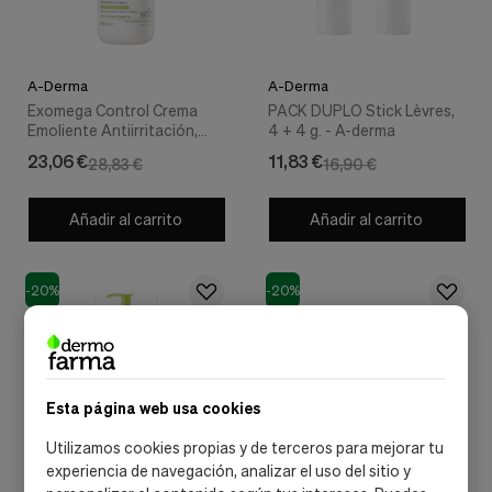
A-Derma
A-Derma
Exomega Control Crema
PACK DUPLO Stick Lèvres,
Emoliente Antiirritación,
4 + 4 g. - A-derma
400 ml. - A-derma
23,06 €
11,83 €
28,83 €
16,90 €
Añadir al carrito
Añadir al carrito
-20%
-20%
Esta página web usa cookies
Utilizamos cookies propias y de terceros para mejorar tu
experiencia de navegación, analizar el uso del sitio y