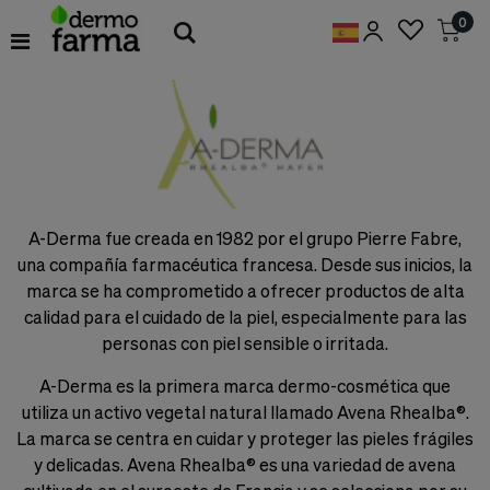
Preferencias
0
de
Cookies
Cookies necesarias
Estas
cookies
son
esenciales
para
proveerte
A-Derma fue creada en 1982 por el grupo Pierre Fabre,
los
servicios
una compañía farmacéutica francesa. Desde sus inicios, la
disponibles
marca se ha comprometido a ofrecer productos de alta
en
calidad para el cuidado de la piel, especialmente para las
nuestra
web
personas con piel sensible o irritada.
y
para
A-Derma es la primera marca dermo-cosmética que
permitirte
utiliza un activo vegetal natural llamado Avena Rhealba®.
utilizar
algunas
La marca se centra en cuidar y proteger las pieles frágiles
características
y delicadas. Avena Rhealba® es una variedad de avena
de