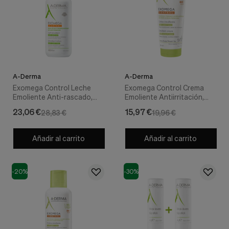
A-Derma
A-Derma
Exomega Control Leche
Exomega Control Crema
Emoliente Anti-rascado,
Emoliente Antiirritación,
400 ml. - A-derma
200 ml. - A-derma
23,06 €
15,97 €
28,83 €
19,96 €
Añadir al carrito
Añadir al carrito
-20%
-30%