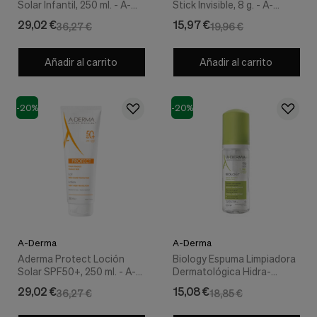
Solar Infantil, 250 ml. - A-
Stick Invisible, 8 g. - A-
Cookies de marketing
Derma
Derma
Estas
29,02 €
15,97 €
36,27 €
19,96 €
cookies
son
utilizadas
Añadir al carrito
Añadir al carrito
para
enseñarte
anuncios
que
-20%
-20%
pueden
ser
interesantes
basados
en
tus
costumbres
de
navegación.
A-Derma
A-Derma
Guardar preferencias
Aderma Protect Loción
Biology Espuma Limpiadora
Solar SPF50+, 250 ml. - A-
Dermatológica Hidra-
Derma
Protectora, 150 ml. - A-
29,02 €
15,08 €
36,27 €
18,85 €
Derma