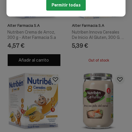
Permitir todas
Alter Farmacia S.A
Alter Farmacia S.A
Nutriben Crema de Arroz,
Nutriben Innova Cereales
300 g - Alter Farmacia S.a
De Inicio Al Gluten, 300 G. -
Alter
4,57 €
5,39 €
Añadir al carrito
Out of stock