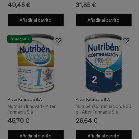
nuestra
40,45 €
31,85 €
web.
Cookies analíticas
Añadir al carrito
Añadir al carrito
Estas
cookies
son
utilizadas
envío gratis
para
recopilar
información,
para
analizar
el
tráfico
y
la
forma
en
Alter Farmacia S.A
Alter Farmacia S.A
que
Nutriben Innova 1 - Alter
Nutriben Continuación, 800
los
Farmacia S.a
g - Alter Farmacia S.a
usuarios
45,70 €
26,64 €
utilizan
nuestra
web.
Añadir al carrito
Añadir al carrito