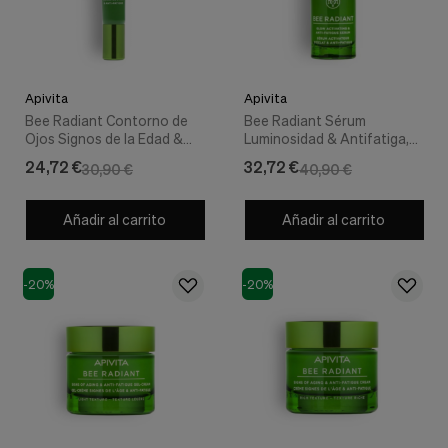
nuestra
web.
Cookies analíticas
Estas
cookies
Apivita
Apivita
son
Bee Radiant Contorno de
Bee Radiant Sérum
utilizadas
Ojos Signos de la Edad &
Luminosidad & Antifatiga,
para
Antifatiga, 15 ml. - Apivita
30 ml. - Apivita
recopilar
24,72 €
32,72 €
30,90 €
40,90 €
información,
para
analizar
Añadir al carrito
Añadir al carrito
el
tráfico
y
la
-20%
-20%
forma
en
que
los
usuarios
utilizan
nuestra
web.