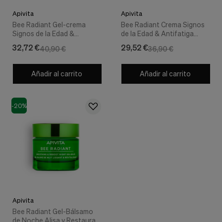
Cookies de marketing
Estas
Apivita
Apivita
cookies
Bee Radiant Gel-crema
Bee Radiant Crema Signos
son
Signos de la Edad &
de la Edad & Antifatiga
utilizadas
Antifatiga Textura Ligera,
Textura Rica, 50 ml. -
32,72 €
29,52 €
40,90 €
36,90 €
para
50 ml. - Apivita
Apivita
enseñarte
anuncios
Añadir al carrito
Añadir al carrito
que
pueden
ser
interesantes
-20%
basados
en
tus
costumbres
de
navegación.
Guardar preferencias
Apivita
Bee Radiant Gel-Bálsamo
de Noche Alisa y Restaura