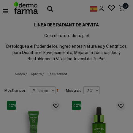
Preferencias
0
de
Cookies
LINEA BEE RADIANT DE APIVITA
Cookies necesarias
Estas
Crea el futuro de tu piel
cookies
son
Desbloquea el Poder de los Ingredientes Naturales y Científicos
esenciales
para Desafiar el Envejecimiento, Mejorar la Luminosidad y
para
Restablecer la Vitalidad Juvenil de Tu Piel
proveerte
los
servicios
Marca
/
Apivita
/
Bee Radiant
disponibles
en
nuestra
Mostrar por:
Mostrar:
web
y
para
-20%
-20%
permitirte
utilizar
algunas
características
de