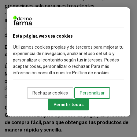
promociones solo para nuestros clientes.
-
Envío Rápido y Seguro:
Aseguramos que tu compra
llegue en perfectas condiciones.
-
Soporte al Cliente:
Atención dedicada para resolver tus
dudas y consultas.
Esta página web usa cookies
Elige Dermofarma para una experiencia de compra
Utilizamos cookies propias y de terceros para mejorar tu
experiencia de navegación, analizar el uso del sitio y
confiable y satisfactoria.
personalizar el contenido según tus intereses. Puedes
Únete a la Familia de Apivita
aceptar todas, personalizar o rechazar. Para más
información consulta nuestra
Política de cookies
.
Mantente al día con los últimos consejos de belleza,
ofertas exclusivas y nuevos lanzamientos de productos.
¡Suscríbete ahora y recibe un 10% de descuento adicional
Rechazar cookies
Personalizar
en tu primera compra!
Permitir todas
Comprar en Dermofarma es seguro y conveniente.
Ofrecemos múltiples opciones de pago y un proceso
de compra fácil, para que obtengas tus productos de
manera rápida y sencilla.