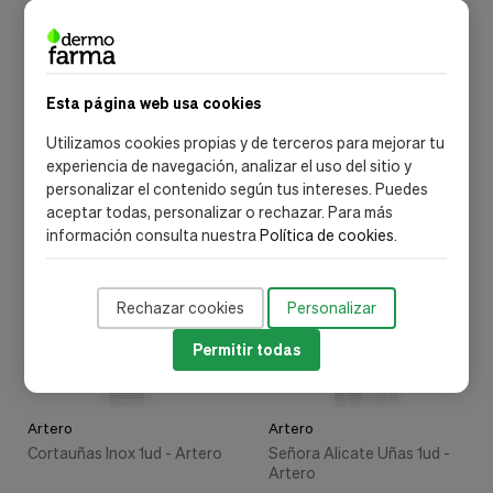
Artero
Artero
Artero Peine Carbono
Peine Carbono 189mm 1ud -
179Mm 1Ud
Artero
11,15 €
17,58 €
Esta página web usa cookies
Utilizamos cookies propias y de terceros para mejorar tu
Añadir al carrito
Añadir al carrito
experiencia de navegación, analizar el uso del sitio y
personalizar el contenido según tus intereses. Puedes
aceptar todas, personalizar o rechazar. Para más
envío gratis
información consulta nuestra
Política de cookies
.
Rechazar cookies
Personalizar
Permitir todas
Artero
Artero
Cortauñas Inox 1ud - Artero
Señora Alicate Uñas 1ud -
Artero