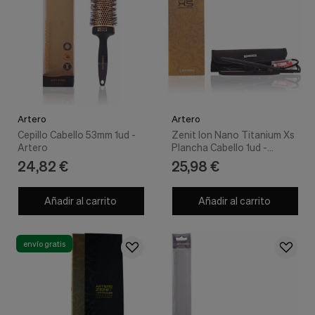
Artero
Artero
Cepillo Cabello 53mm 1ud -
Zenit Ion Nano Titanium Xs
Artero
Plancha Cabello 1ud -
Artero
24,82 €
25,98 €
Añadir al carrito
Añadir al carrito
envío gratis