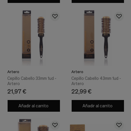
Cookies de marketing
Estas
cookies
son
utilizadas
para
enseñarte
anuncios
que
pueden
ser
interesantes
basados
en
Artero
Artero
tus
Cepillo Cabello 33mm 1ud -
Cepillo Cabello 43mm 1ud -
costumbres
Artero
Artero
de
21,97 €
22,99 €
navegación.
Guardar preferencias
Añadir al carrito
Añadir al carrito