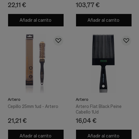
nuestra
22,11 €
103,77 €
web.
Cookies analíticas
Añadir al carrito
Añadir al carrito
Estas
cookies
son
utilizadas
para
recopilar
información,
para
analizar
el
tráfico
y
la
forma
en
Artero
Artero
que
Cepillo 25mm 1ud - Artero
Artero Flat Black Peine
los
Cabello 1Ud
usuarios
21,21 €
16,04 €
utilizan
nuestra
web.
Añadir al carrito
Añadir al carrito