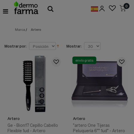
Preferencias
0
de
Cookies
Marca
/
Artero
Cookies necesarias
Estas
cookies
son
Mostrar por:
Mostrar:
esenciales
para
proveerte
envío gratis
los
servicios
disponibles
en
nuestra
web
y
para
permitirte
utilizar
Artero
Artero
algunas
características
Ge - Bion17 Cepillo Cabello
"artero One Tijeras
de
Flexible 1ud - Artero
Peluquería 6"" 1ud" - Artero