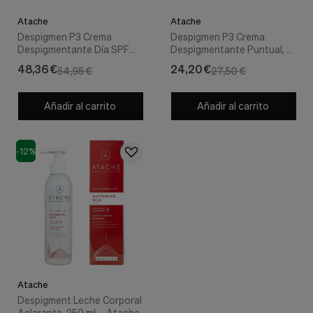
Cookies de marketing
Estas
Atache
Atache
cookies
Despigmen P3 Crema
Despigmen P3 Crema
son
Despigmentante Día SPF
Despigmentante Puntual, 15
utilizadas
50+, 30 ml. - Atache
ml. - Atache
48,36 €
24,20 €
para
54,95 €
27,50 €
enseñarte
anuncios
Añadir al carrito
Añadir al carrito
que
pueden
ser
interesantes
-12%
basados
en
tus
costumbres
de
navegación.
Guardar preferencias
Atache
Despigment Leche Corporal
Aclarante, 250 ml. - Atache