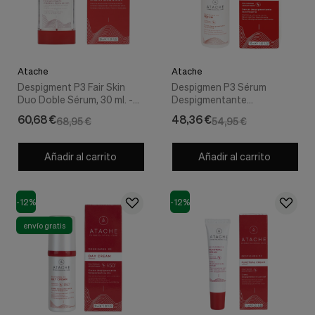
nuestra
web.
Cookies analíticas
Estas
cookies
Atache
Atache
son
utilizadas
Despigment P3 Fair Skin
Despigmen P3 Sérum
para
Duo Doble Sérum, 30 ml. -
Despigmentante
recopilar
Atache
Matificante, 30 ml. - Atache
60,68 €
48,36 €
68,95 €
54,95 €
información,
para
analizar
Añadir al carrito
Añadir al carrito
el
tráfico
y
la
-12%
-12%
forma
en
envío gratis
que
los
usuarios
utilizan
nuestra
web.