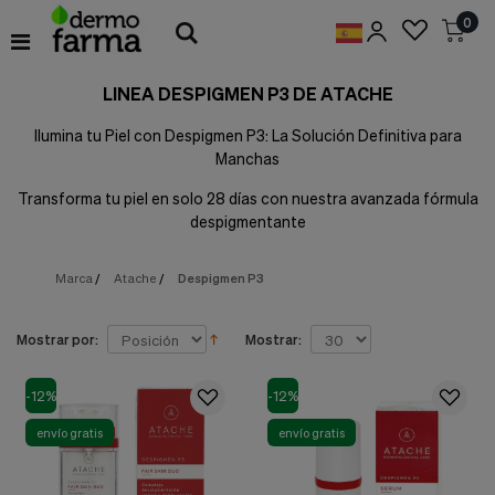
Preferencias
0
de
Cookies
LINEA DESPIGMEN P3 DE ATACHE
Cookies necesarias
Estas
Ilumina tu Piel con Despigmen P3: La Solución Definitiva para
cookies
Manchas
son
esenciales
Transforma tu piel en solo 28 días con nuestra avanzada fórmula
para
proveerte
despigmentante
los
servicios
Marca
/
Atache
/
Despigmen P3
disponibles
en
nuestra
web
Mostrar por:
Mostrar:
y
para
-12%
-12%
permitirte
utilizar
envío gratis
envío gratis
algunas
características
de