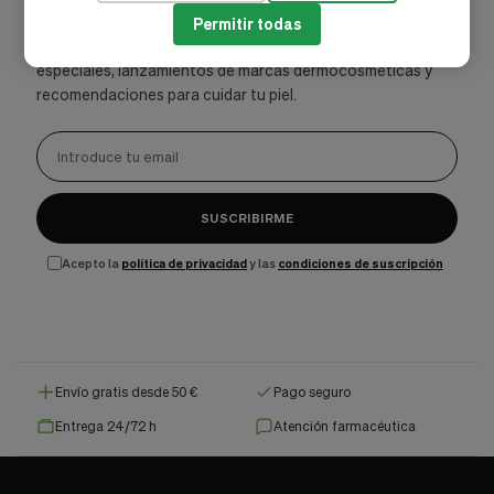
exclusivos
Permitir todas
Únete a nuestra comunidad y recibe promociones
especiales, lanzamientos de marcas dermocosméticas y
recomendaciones para cuidar tu piel.
SUSCRIBIRME
Acepto la
política de privacidad
y las
condiciones de suscripción
Envío gratis desde 50 €
Pago seguro
Entrega 24/72 h
Atención farmacéutica