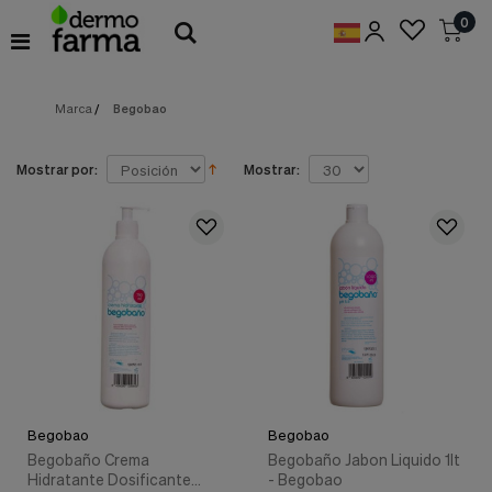
Preferencias
0
de
Cookies
Marca
/
Begobao
Cookies necesarias
Estas
cookies
son
Mostrar por:
Mostrar:
esenciales
para
proveerte
los
servicios
disponibles
en
nuestra
web
y
para
permitirte
utilizar
Begobao
Begobao
algunas
características
Begobaño Crema
Begobaño Jabon Liquido 1lt
de
Hidratante Dosificante
- Begobao