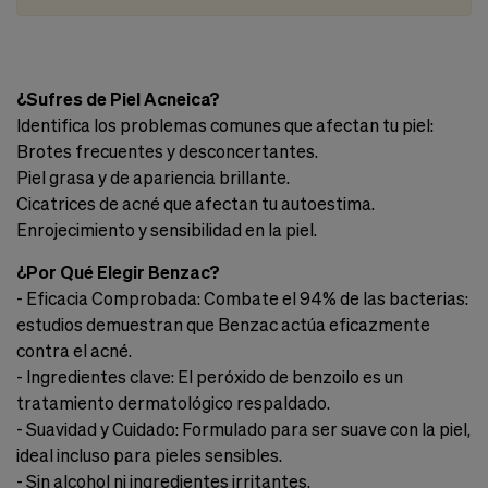
nuestra
web.
Cookies analíticas
Estas
cookies
¿Sufres de Piel Acneica?
son
Identifica los problemas comunes que afectan tu piel:
utilizadas
Brotes frecuentes y desconcertantes.
para
recopilar
Piel grasa y de apariencia brillante.
información,
Cicatrices de acné que afectan tu autoestima.
para
Enrojecimiento y sensibilidad en la piel.
analizar
el
tráfico
¿Por Qué Elegir Benzac?
y
- Eficacia Comprobada: Combate el 94% de las bacterias:
la
estudios demuestran que Benzac actúa eficazmente
forma
en
contra el acné.
que
- Ingredientes clave: El peróxido de benzoilo es un
los
tratamiento dermatológico respaldado.
usuarios
utilizan
- Suavidad y Cuidado: Formulado para ser suave con la piel,
nuestra
ideal incluso para pieles sensibles.
web.
- Sin alcohol ni ingredientes irritantes.