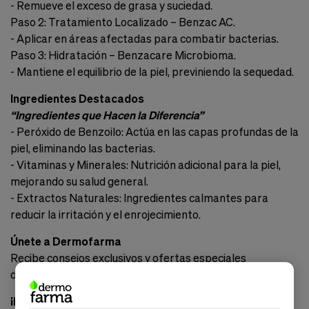
- Remueve el exceso de grasa y suciedad.
Paso 2: Tratamiento Localizado – Benzac AC.
- Aplicar en áreas afectadas para combatir bacterias.
Paso 3: Hidratación – Benzacare Microbioma.
- Mantiene el equilibrio de la piel, previniendo la sequedad.
Ingredientes Destacados
“Ingredientes que Hacen la Diferencia”
- Peróxido de Benzoilo: Actúa en las capas profundas de la
piel, eliminando las bacterias.
- Vitaminas y Minerales: Nutrición adicional para la piel,
mejorando su salud general.
- Extractos Naturales: Ingredientes calmantes para
reducir la irritación y el enrojecimiento.
Únete a Dermofarma
Recibe consejos exclusivos y ofertas especiales
directamente en tu correo. ¡Suscríbete ahora!
¡No te pierdas la oportunidad de experimentar los