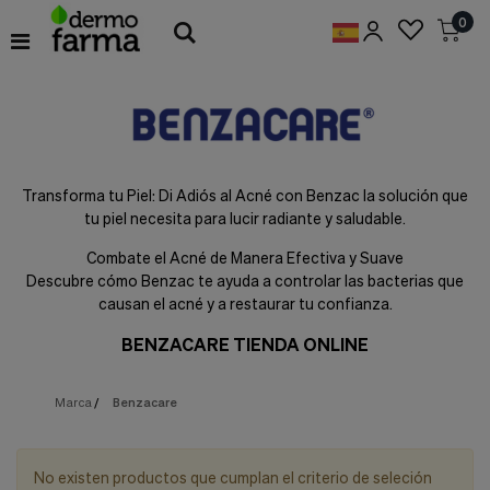
Preferencias
0
de
Cookies
Cookies necesarias
Estas
cookies
son
esenciales
Transforma tu Piel: Di Adiós al Acné con Benzac la solución que
para
tu piel necesita para lucir radiante y saludable.
proveerte
los
Combate el Acné de Manera Efectiva y Suave
servicios
disponibles
Descubre cómo Benzac te ayuda a controlar las bacterias que
en
causan el acné y a restaurar tu confianza.
nuestra
web
BENZACARE TIENDA ONLINE
y
para
permitirte
Marca
/
Benzacare
utilizar
algunas
características
de
No existen productos que cumplan el criterio de seleción