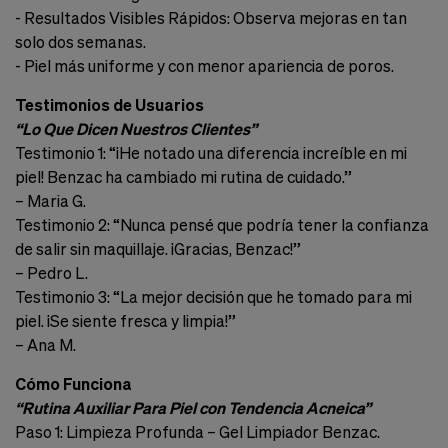
- Resultados Visibles Rápidos: Observa mejoras en tan
Cookies de marketing
Estas
solo dos semanas.
cookies
son
- Piel más uniforme y con menor apariencia de poros.
utilizadas
para
Testimonios de Usuarios
enseñarte
“Lo Que Dicen Nuestros Clientes”
anuncios
Testimonio 1: “¡He notado una diferencia increíble en mi
que
pueden
piel! Benzac ha cambiado mi rutina de cuidado.”
ser
– Maria G.
interesantes
Testimonio 2: “Nunca pensé que podría tener la confianza
basados
en
de salir sin maquillaje. ¡Gracias, Benzac!”
tus
– Pedro L.
costumbres
Testimonio 3: “La mejor decisión que he tomado para mi
de
navegación.
piel. ¡Se siente fresca y limpia!”
– Ana M.
Guardar preferencias
Cómo Funciona
“Rutina Auxiliar Para Piel con Tendencia Acneica”
Paso 1: Limpieza Profunda – Gel Limpiador Benzac.