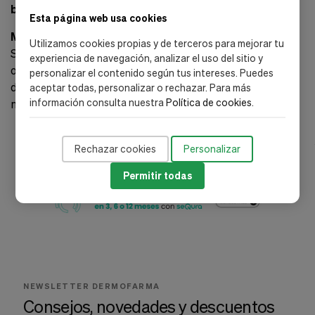
beneficios de la marca Benzacare en tu vida diaria!
Esta página web usa cookies
Mantente Conectado
Utilizamos cookies propias y de terceros para mejorar tu
Suscríbete al boletín de Dermofarma para recibir
experiencia de navegación, analizar el uso del sitio y
ofertas exclusivas, consejos de cuidado de la piel y más
personalizar el contenido según tus intereses. Puedes
directamente en tu bandeja de entrada y síguenos en
aceptar todas, personalizar o rechazar. Para más
información consulta nuestra
Política de cookies
.
nuestra RRSS para más novedades y descuentos.
Rechazar cookies
Personalizar
Permitir todas
NEWSLETTER DERMOFARMA
Consejos, novedades y descuentos