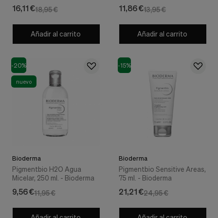
nuestra
16,11 €
11,86 €
18,95 €
13,95 €
web.
Cookies analíticas
Estas
Añadir al carrito
Añadir al carrito
cookies
son
utilizadas
-20%
-15%
para
recopilar
nuevo
información,
para
analizar
el
tráfico
y
la
forma
en
Bioderma
Bioderma
que
Pigmentbio H2O Agua
Pigmentbio Sensitive Areas,
los
Micelar, 250 ml. - Bioderma
75 ml. - Bioderma
usuarios
utilizan
9,56 €
21,21 €
11,95 €
24,95 €
nuestra
web.
Añadir al carrito
Añadir al carrito