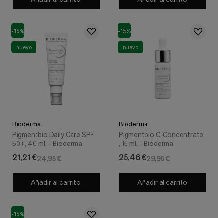
Cookies de marketing
Estas
cookies
son
-15%
-15%
utilizadas
nuevo
nuevo
para
enseñarte
anuncios
que
pueden
ser
interesantes
basados
en
Bioderma
Bioderma
tus
Pigmentbio Daily Care SPF
Pigmentbio C-Concentrate
costumbres
50+, 40 ml. - Bioderma
, 15 ml. - Bioderma
de
navegación.
21,21 €
25,46 €
24,95 €
29,95 €
Guardar preferencias
Añadir al carrito
Añadir al carrito
-15%