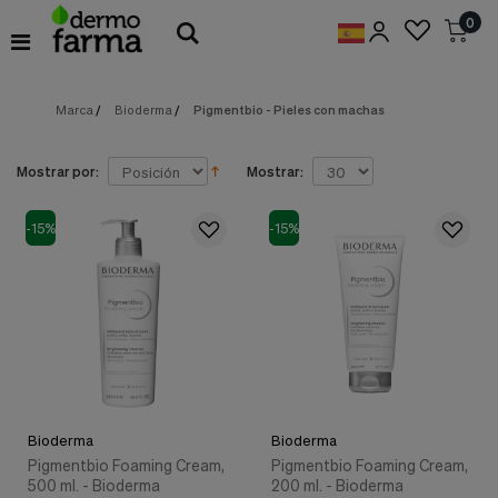
Preferencias
0
de
Cookies
Marca
/
Bioderma
/
Pigmentbio - Pieles con machas
Cookies necesarias
Estas
cookies
son
Mostrar por:
Mostrar:
esenciales
para
proveerte
-15%
-15%
los
servicios
disponibles
en
nuestra
web
y
para
permitirte
utilizar
Bioderma
Bioderma
algunas
características
Pigmentbio Foaming Cream,
Pigmentbio Foaming Cream,
de
500 ml. - Bioderma
200 ml. - Bioderma