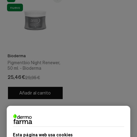
nuevo
Bioderma
Pigmentbio Night Renewer,
50 ml. - Bioderma
25,46 €
29,95 €
Añadir al carrito
Mostrar:
Esta página web usa cookies