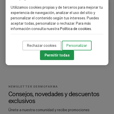
MARCA
Utilizamos cookies propias y de terceros para mejorar tu
experiencia de navegación, analizar el uso del sitio y
personalizar el contenido según tus intereses. Puedes
Bioderma
(7)
aceptar todas, personalizar o rechazar. Para más
información consulta nuestra
Política de cookies
.
Rechazar cookies
Personalizar
Permitir todas
NEWSLETTER DERMOFARMA
Consejos, novedades y descuentos
exclusivos
Únete a nuestra comunidad y recibe promociones