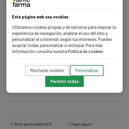
NEWSLETTER DERMOFARMA
Consejos, novedades y descuentos
Esta página web usa cookies
exclusivos
Utilizamos cookies propias y de terceros para mejorar tu
experiencia de navegación, analizar el uso del sitio y
Únete a nuestra comunidad y recibe promociones
personalizar el contenido según tus intereses. Puedes
especiales, lanzamientos de marcas dermocosméticas y
aceptar todas, personalizar o rechazar. Para más
recomendaciones para cuidar tu piel.
información consulta nuestra
Política de cookies
.
Rechazar cookies
Personalizar
SUSCRIBIRME
Permitir todas
Acepto la
política de privacidad
y las
condiciones de suscripción
Envío gratis desde 50 €
Pago seguro