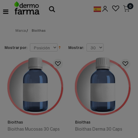
Preferencias
0
de
Cookies
Marca
/
Bioithas
Cookies necesarias
Estas
cookies
son
Mostrar por:
Mostrar:
esenciales
para
proveerte
los
servicios
disponibles
en
nuestra
web
y
para
permitirte
utilizar
Bioithas
Bioithas
algunas
características
Bioithas Mucosas 30 Caps
Bioithas Derma 30 Caps
de