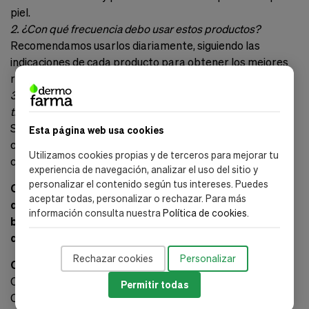
piel.
2. ¿Con qué frecuencia debo usar estos productos?
Recomendamos usarlos diariamente, siguiendo las
indicaciones de cada producto para obtener los mejores
resultados.
3. ¿Puedo usar el Blemish Control Gel junto con otros
tratamientos tópicos?
Sí, pero se debe proceder con precaución. Se aconseja
Esta página web usa cookies
consultar con un dermatólogo para asegurar la
Utilizamos cookies propias y de terceros para mejorar tu
compatibilidad.
experiencia de navegación, analizar el uso del sitio y
personalizar el contenido según tus intereses. Puedes
Conecta con nosotros en redes sociales y mantente al
aceptar todas, personalizar o rechazar. Para más
día con nuestras novedades. Suscríbete a nuestro
información consulta nuestra
Política de cookies
.
boletín para recibir descuentos exclusivos y consejos
de belleza.
Rechazar cookies
Personalizar
Compra Segura y Conveniente
Comprar en Dermofarma es seguro y conveniente.
Permitir todas
Ofrecemos múltiples opciones de pago y un proceso de