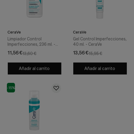
nuestra
web.
Cookies analíticas
Estas
cookies
son
CeraVe
CeraVe
utilizadas
Limpiador Control
Gel Control Imperfecciones,
para
Imperfecciones, 236 ml. -
40 ml. - CeraVe
recopilar
CeraVe
11,56 €
13,56 €
información,
13,60 €
15,95 €
para
analizar
Añadir al carrito
Añadir al carrito
el
tráfico
y
la
-15%
forma
en
que
los
usuarios
utilizan
nuestra
web.