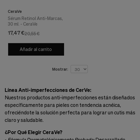
Cookies de marketing
Estas
CeraVe
cookies
Sérum Retinol Anti-Marcas,
son
30 ml. - CeraVe
utilizadas
para
17,47 €
20,55 €
enseñarte
anuncios
que
Añadir al carrito
pueden
ser
interesantes
Mostrar:
basados
en
tus
costumbres
Línea Anti-imperfecciones de CerVe:
de
Nuestros productos anti-imperfecciones están diseñados
navegación.
específicamente para pieles con tendencia acnéica,
Guardar preferencias
ofreciéndote la solución perfecta para lograr un cutis más
claro y saludable.
¿Por Qué Elegir CeraVe?
-
Fórmula Dermatológicamente Probada:
Desarrollado