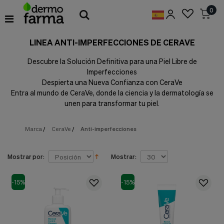
Preferencias
0
de
Cookies
LINEA ANTI-IMPERFECCIONES DE CERAVE
Cookies necesarias
Estas
Descubre la Solución Definitiva para una Piel Libre de
cookies
Imperfecciones
son
esenciales
Despierta una Nueva Confianza con CeraVe
para
Entra al mundo de CeraVe, donde la ciencia y la dermatología se
proveerte
unen para transformar tu piel.
los
servicios
disponibles
Marca
/
CeraVe
/
Anti-imperfecciones
en
nuestra
web
Mostrar por:
Mostrar:
y
para
permitirte
-15%
-15%
utilizar
algunas
características
de