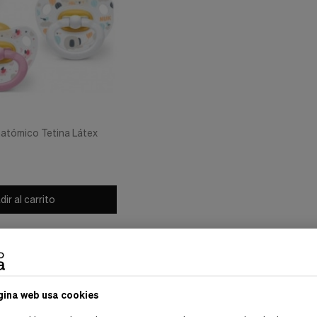
atómico Tetina Látex
ir al carrito
Mostrar:
gina web usa cookies