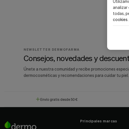
Utilizam
Cookies de marketing
analizar
Estas
cookies
todas, p
son
cookies
.
utilizadas
para
enseñarte
anuncios
que
pueden
NEWSLETTER DERMOFARMA
ser
Consejos, novedades y descuent
interesantes
basados
Únete a nuestra comunidad y recibe promociones especi
en
tus
dermocosméticas y recomendaciones para cuidar tu piel.
costumbres
de
navegación.
Envío gratis desde 50 €
Guardar preferencias
Principales marcas