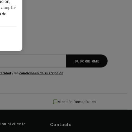
ación,
s aceptar
a de
SUSCRIBIRME
ivacidad
y las
condiciones de suscripción
Atención farmacéutica
ión al cliente
Contacto