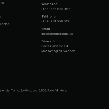
ros
WhatsApp
(+34) 633 635 468
Teléfono
e
(+34) 961 059 819
embolso
Email
info@dermofarma.es
Dirección
Serra Calderona 4
Massamagrell, Valencia
encia, Tomo: 9.404, Libro: 6.686, Folio: 14, Hoja: