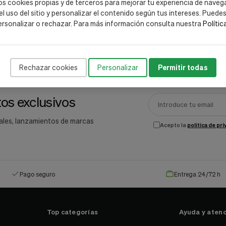
os cookies propias y de terceros para mejorar tu experiencia de naveg
 el uso del sitio y personalizar el contenido según tus intereses. Puede
ersonalizar o rechazar. Para más información consulta nuestra
Polític
Rechazar cookies
Personalizar
Permitir todas
os exclusivos
ales, lanzamientos de marcas
Acepto la
política de pr
Pago seguro
Entrega 24/72 h
Top categorías
Ayuda y atenc