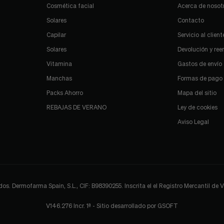
Cosmética facial
Acerca de nosot
Solares
Contacto
Capilar
Servicio al client
Solares
Devolución y re
Vitamina
Gastos de envío
Manchas
Formas de pago
Packs Ahorro
Mapa del sitio
REBAJAS DE VERANO
Ley de cookies
Aviso Legal
 Dermofarma Spain, S.L., CIF: B98390255. Inscrita el el Registro Mercantil de Val
V146.276 Incr. 1ª - Sitio desarrollado por
GSOFT