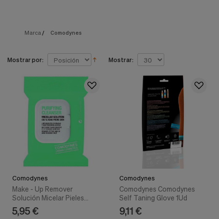
nuestra
web.
Cookies analíticas
Estas
Marca
/
Comodynes
cookies
son
utilizadas
Mostrar por:
Mostrar:
para
recopilar
información,
para
analizar
el
tráfico
y
la
forma
en
que
los
Comodynes
Comodynes
usuarios
Make - Up Remover
Comodynes Comodynes
utilizan
Solución Micelar Pieles
Self Taning Glove 1Ud
nuestra
Sensibles 20 Toallitas -
5,95 €
9,11 €
web.
Comodynes