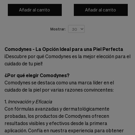
Cookies de marketing
Estas
Añadir al carrito
Añadir al carrito
cookies
son
utilizadas
Mostrar:
para
enseñarte
anuncios
que
Comodynes - La Opción Ideal para una Piel Perfecta
pueden
¡Descubre por qué Comodynes es la mejor elección para el
ser
interesantes
cuidado de tu piel!
basados
en
¿Por qué elegir Comodynes?
tus
Comodynes se destaca como una marca líder en el
costumbres
de
cuidado de la piel por varias razones convincentes:
navegación.
1.
Innovación y Eficacia
Guardar preferencias
Con fórmulas avanzadas y dermatológicamente
probadas, los productos de Comodynes ofrecen
resultados visibles y efectivos desde la primera
aplicación. Confía en nuestra experiencia para obtener