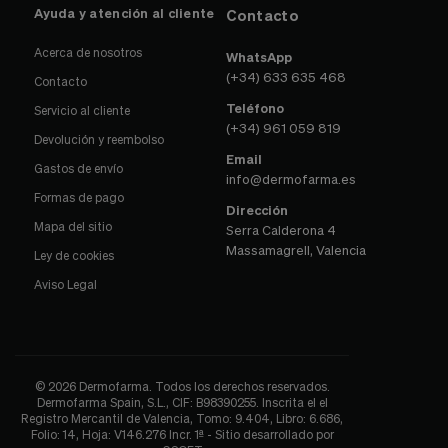
Ayuda y atención al cliente
Contacto
Acerca de nosotros
WhatsApp
(+34) 633 635 468
Contacto
Teléfono
Servicio al cliente
(+34) 961 059 819
Devolución y reembolso
Email
Gastos de envío
info@dermofarma.es
Formas de pago
Dirección
Mapa del sitio
Serra Calderona 4
Massamagrell, Valencia
Ley de cookies
Aviso Legal
© 2026 Dermofarma. Todos los derechos reservados.
Dermofarma Spain, S.L., CIF: B98390255. Inscrita el el
Registro Mercantil de Valencia, Tomo: 9.404, Libro: 6.686,
Folio: 14, Hoja: V146.276 Incr. 1ª - Sitio desarrollado por