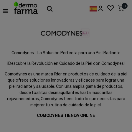
Preferencias
0
de
Cookies
Cookies necesarias
Estas
cookies
son
esenciales
Comodynes - La Solución Perfecta para una Piel Radiante
para
proveerte
¡Descubre la Revolución en Cuidado de la Piel con Comodynes!
los
servicios
Comodynes es una marca líder en productos de cuidado de la piel
disponibles
que ofrece soluciones innovadoras y eficaces para lograr una
en
nuestra
piel radiante y saludable. Con una amplia gama de productos,
web
desde toallitas desmaquillantes hasta mascarillas
y
rejuvenecedoras, Comodynes tiene todo lo que necesitas para
para
mejorar tu rutina de cuidado de la piel.
permitirte
utilizar
COMODYNES TIENDA ONLINE
algunas
características
de