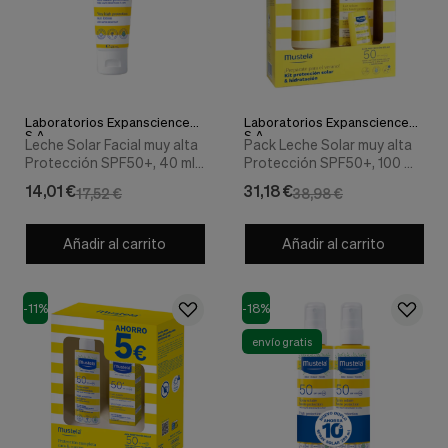
nuestra
web.
Cookies analíticas
Estas
cookies
son
utilizadas
Laboratorios Expanscience
Laboratorios Expanscience
S.A.
S.A.
para
Leche Solar Facial muy alta
Pack Leche Solar muy alta
recopilar
Protección SPF50+, 40 ml.
Protección SPF50+, 100 ml.
información,
- Mustela
+ Stick Solar alta
14,01 €
31,18 €
17,52 €
38,98 €
para
Protección SPF50, 9 ml. +
analizar
Cantimplora Sostenible de
el
Aluminio de Regalo -
Añadir al carrito
Añadir al carrito
tráfico
Mustela
y
la
forma
-11%
-18%
en
que
envío gratis
los
usuarios
utilizan
nuestra
web.