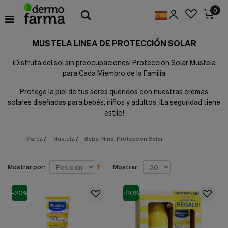
Preferencias
0
de
Cookies
MUSTELA LINEA DE PROTECCIÓN SOLAR
Cookies necesarias
Estas
¡Disfruta del sol sin preocupaciones! Protección Solar Mustela
cookies
para Cada Miembro de la Familia
son
esenciales
Protege la piel de tus seres queridos con nuestras cremas
para
proveerte
solares diseñadas para bebés, niños y adultos. ¡La seguridad tiene
los
estilo!
servicios
disponibles
en
Marca
/
Mustela
/
Bebé-Niño, Protección Solar
nuestra
web
y
Mostrar por:
Mostrar:
para
permitirte
utilizar
-20%
-20%
algunas
características
de