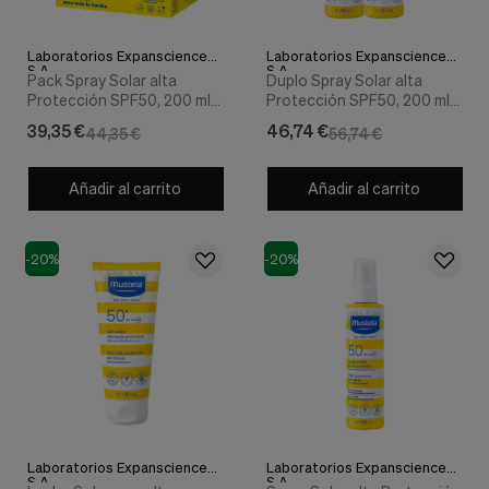
Cookies de marketing
Estas
cookies
Laboratorios Expanscience
Laboratorios Expanscience
son
S.A.
S.A.
Pack Spray Solar alta
Duplo Spray Solar alta
utilizadas
Protección SPF50, 200 ml.
Protección SPF50, 200 ml.
para
+ Leche Solar Facial muy
+ 200 ml. - Mustela
enseñarte
39,35 €
46,74 €
44,35 €
56,74 €
alta Protección SPF50+,
anuncios
40 ml. - Mustela
que
pueden
Añadir al carrito
Añadir al carrito
ser
interesantes
basados
-20%
-20%
en
tus
costumbres
de
navegación.
Guardar preferencias
Laboratorios Expanscience
Laboratorios Expanscience
S.A.
S.A.