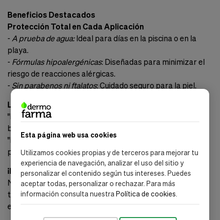
Beneficios Destacados
Protección Total en Cada Aplicación
-
A prueba de agua:
Ideal para días en la piscina o en la
playa.
-
Fórmulas hipoalergénicas
: Diseñadas para minimizar el
riesgo de reacciones alérgicas.
-
Sin parabenos ni ftalatos
: Cuidado seguro para la piel.
Lo Que Dicen Nuestros Clientes
"Finalmente un protector solar que no irrita la piel de mi
bebé." - Ana M.
Esta página web usa cookies
"Me encanta que puedo usarlo toda la familia sin
preocupaciones." - Carlos R.
Utilizamos cookies propias y de terceros para mejorar tu
experiencia de navegación, analizar el uso del sitio y
¡Pide Ahora y Protege a Tu Familia!
personalizar el contenido según tus intereses. Puedes
No esperes más para disfrutar del sol con total
aceptar todas, personalizar o rechazar. Para más
tranquilidad. ¡Compra ahora y recibe un descuento
información consulta nuestra
Política de cookies
.
especial del 10% en tu primera compra!