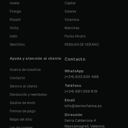
Avene
Capilar
Filorga
Solares
Rilastil
Vitamina
Vichy
Manchas
Isdin
Packs Ahorro
SkinClinic
REBAJAS DE VERANO
Ayuda y atención al cliente
Contacto
Acerca de nosotros
WhatsApp
(+34) 633 635 468
Contacto
Teléfono
Servicio al cliente
(+34) 961 059 819
Devolución y reembolso
Email
Gastos de envío
info@dermofarma.es
Formas de pago
Dirección
Mapa del sitio
Serra Calderona 4
Massamagrell, Valencia
Ley de cookies