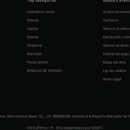
Top categorías
Ayuda y atenc
Cosmética facial
Acerca de nosot
Solares
Contacto
Capilar
Servicio al client
Solares
Devolución y re
Vitamina
Gastos de envío
Manchas
Formas de pago
Packs Ahorro
Mapa del sitio
REBAJAS DE VERANO
Ley de cookies
Aviso Legal
 Dermofarma Spain, S.L., CIF: B98390255. Inscrita el el Registro Mercantil de Val
V146.276 Incr. 1ª - Sitio desarrollado por
GSOFT