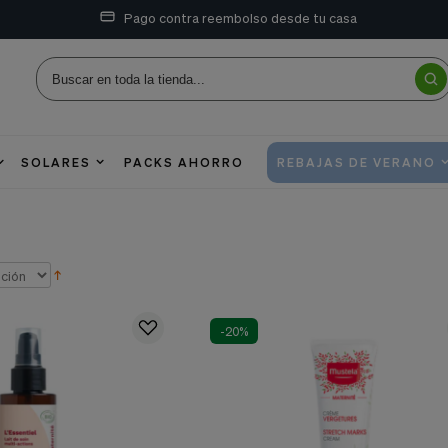
Pago contra reembolso desde tu casa
SOLARES
PACKS AHORRO
REBAJAS DE VERANO
-20%