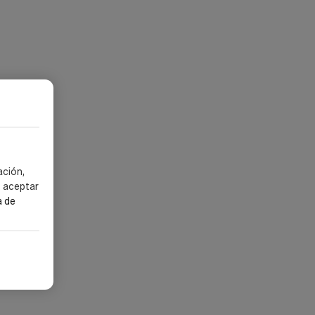
ación,
s aceptar
a de