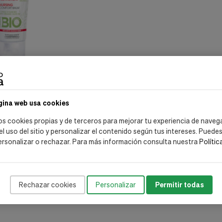
nscience S.A.
gina web usa cookies
ia BIO/ORGÁNICO, 30 ml.
os cookies propias y de terceros para mejorar tu experiencia de naveg
 el uso del sitio y personalizar el contenido según tus intereses. Puede
ersonalizar o rechazar. Para más información consulta nuestra
Polític
ir al carrito
Rechazar cookies
Personalizar
Permitir todas
Mostrar: