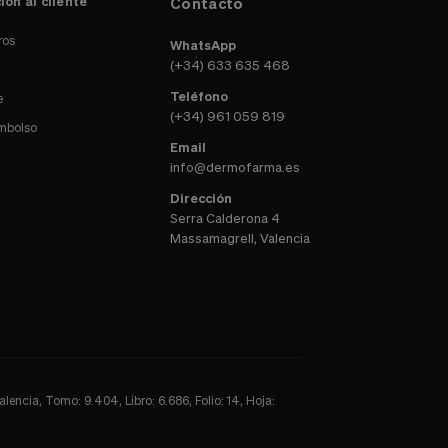
ión al cliente
Contacto
ros
WhatsApp
(+34) 633 635 468
Teléfono
e
(+34) 961 059 819
embolso
Email
info@dermofarma.es
Dirección
Serra Calderona 4
Massamagrell, Valencia
encia, Tomo: 9.404, Libro: 6.686, Folio: 14, Hoja: