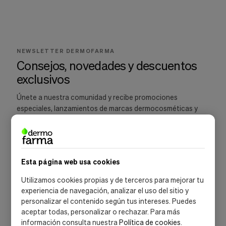
Cookies de marketing
Estas
cookies
son
utilizadas
para
NEWSLETTER DERMOFARMA
enseñarte
Consejos, novedades y descuentos
anuncios
exclusivos
que
pueden
ser
Únete a nuestra comunidad y recibe promociones
interesantes
especiales, lanzamientos de marcas dermocosméticas y
basados
recomendaciones para cuidar tu piel.
en
tus
costumbres
de
navegación.
Esta página web usa cookies
Guardar preferencias
SUSCRIBIRME
Utilizamos cookies propias y de terceros para mejorar tu
experiencia de navegación, analizar el uso del sitio y
Acepto la
política de privacidad
y las
condiciones de suscripción
personalizar el contenido según tus intereses. Puedes
aceptar todas, personalizar o rechazar. Para más
información consulta nuestra
Política de cookies
.