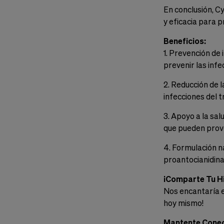
En conclusión, C
y eficacia para p
Beneficios:
1. Prevención de
prevenir las infe
2. Reducción de l
infecciones del t
3. Apoyo a la sal
que pueden provo
4. Formulación n
proantocianidina
¡Comparte Tu Hi
Nos encantaría e
hoy mismo!
Mantente Cone