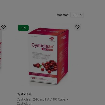
Mostrar:
-10%
Cysticlean
Cysticlean 240 mg PAC, 60 Caps. -
Cysticlean