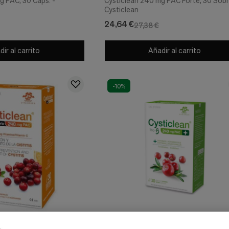
g PAC, 30 Caps. -
Cysticlean 240 mg PAC Forte, 30 Sobr
Cysticlean
24,64 €
27,38 €
ir al carrito
Añadir al carrito
-10%