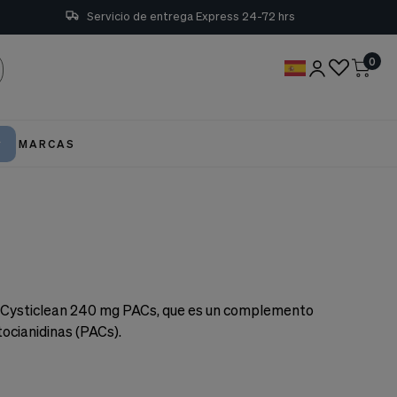
Servicio de entrega Express 24-72 hrs
0
MARCAS
 es Cysticlean 240 mg PACs, que es un complemento
ocianidinas (PACs).