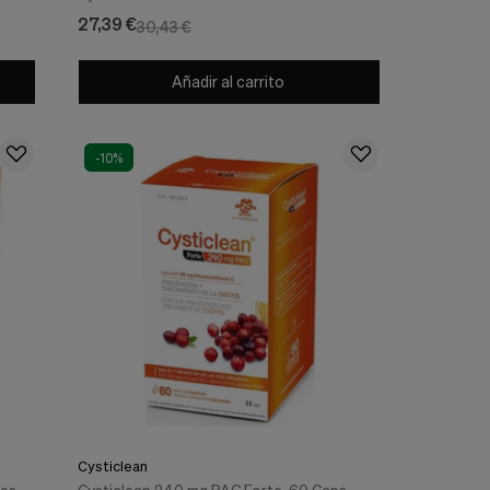
27,39 €
30,43 €
Añadir al carrito
-10%
Cysticlean