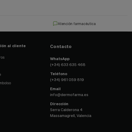
Atención farmacéutica
ión al cliente
Contacto
ros
WhatsApp
(+34) 633 635 468
Teléfono
e
(+34) 961 059 819
embolso
Email
info@dermofarma.es
Dirección
Serra Calderona 4
Massamagrell, Valencia