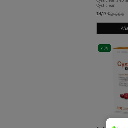
Cysticlean 240 m
Cysticlean
19,17 €
21,30 €
Añad
-10%