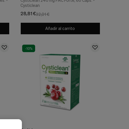
es. -
Cysticlean 240 mg PAC Forte, 60 Caps. -
Cysticlean
28,81 €
32,01 €
Añadir al carrito
-10%