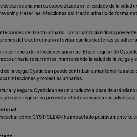
ysticlean es una marca especializada en el cuidado de la salud 
revenir y tratar las infecciones del tracto urinario de forma nat
 infecciones del tracto urinario: Las proantocianidinas presen
cciones del tracto urinario al evitar que las bacterias se adhieran
a recurrencia de infecciones urinarias: El uso regular de Cystic
racto urinario recurrentes, manteniendo la salud de la vejiga y el
ud de la vejiga: Cysticlean puede contribuir a mantener la salud 
car infecciones y molestias urinarias.
atural y segura: Cysticlean es un producto a base de arándano 
s, y su uso regular no presenta efectos secundarios adversos.
storia!
scuchar cómo CYSTICLEAN ha impactado positivamente tu vida 
ctado