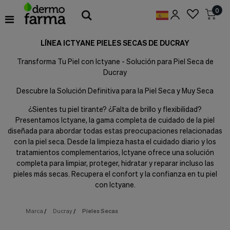
Preferencias
0
de
Cookies
LÍNEA ICTYANE PIELES SECAS DE DUCRAY
Cookies necesarias
Estas
Transforma Tu Piel con Ictyane - Solución para Piel Seca de
cookies
Ducray
son
esenciales
Descubre la Solución Definitiva para la Piel Seca y Muy Seca
para
proveerte
¿Sientes tu piel tirante? ¿Falta de brillo y flexibilidad?
los
Presentamos Ictyane, la gama completa de cuidado de la piel
servicios
disponibles
diseñada para abordar todas estas preocupaciones relacionadas
en
con la piel seca. Desde la limpieza hasta el cuidado diario y los
nuestra
tratamientos complementarios, Ictyane ofrece una solución
web
completa para limpiar, proteger, hidratar y reparar incluso las
y
pieles más secas. Recupera el confort y la confianza en tu piel
para
con Ictyane.
permitirte
utilizar
algunas
Marca
/
Ducray
/
Pieles Secas
características
de