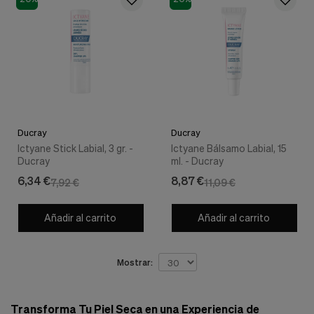
Cookies de marketing
Estas
cookies
son
utilizadas
para
enseñarte
anuncios
que
pueden
ser
Ducray
Ducray
interesantes
Ictyane Stick Labial, 3 gr. -
Ictyane Bálsamo Labial, 15
basados
Ducray
ml. - Ducray
en
6,34 €
8,87 €
7,92 €
11,09 €
tus
costumbres
de
Añadir al carrito
Añadir al carrito
navegación.
Guardar preferencias
Mostrar:
Transforma Tu Piel Seca en una Experiencia de