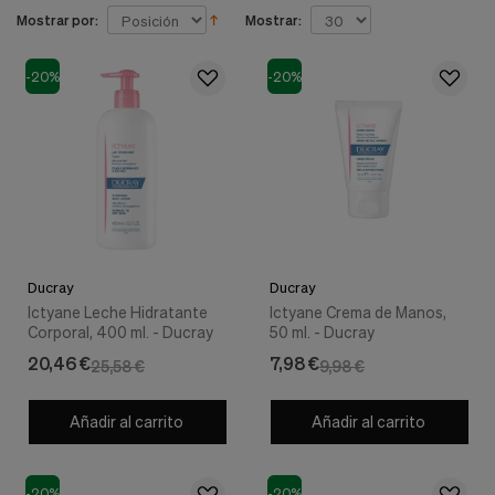
nuestra
Mostrar por:
Mostrar:
web.
Cookies analíticas
Estas
-20%
-20%
cookies
son
utilizadas
para
recopilar
información,
para
analizar
el
tráfico
Ducray
Ducray
y
Ictyane Leche Hidratante
Ictyane Crema de Manos,
la
Corporal, 400 ml. - Ducray
50 ml. - Ducray
forma
en
20,46 €
7,98 €
25,58 €
9,98 €
que
los
usuarios
Añadir al carrito
Añadir al carrito
utilizan
nuestra
web.
-20%
-20%