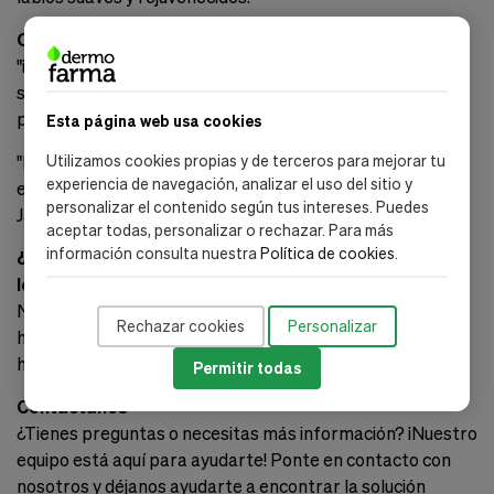
Opiniones Reales de Clientes:
"¡Nunca pensé que mi piel pudiera sentirse tan suave y
saludable! Ictyane ha sido un verdadero cambio de juego
para mí." - Ana S., Cliente Satisfecha
Esta página web usa cookies
"Después de años de luchar con la piel seca, finalmente
Utilizamos cookies propias y de terceros para mejorar tu
experiencia de navegación, analizar el uso del sitio y
encontré una solución que funciona. ¡Gracias, Ictyane!" -
personalizar el contenido según tus intereses. Puedes
Javier M., Cliente Fiel
aceptar todas, personalizar o rechazar. Para más
información consulta nuestra
Política de cookies
.
¿Estás Listo para Experimentar la Diferencia con
Ictyane?
No esperes más para disfrutar de una piel suave,
Rechazar cookies
Personalizar
hidratada y radiante. Descubre lo que Ictyane puede
hacer por ti hoy mismo.
Permitir todas
Contáctanos
¿Tienes preguntas o necesitas más información? ¡Nuestro
equipo está aquí para ayudarte! Ponte en contacto con
nosotros y déjanos ayudarte a encontrar la solución