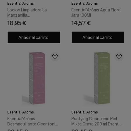
Esential Aroms
Esential Aroms
Locion Limpiadora La
Esential'Arôms Agua Floral
Manzanilla
Jara 100Ml
100Ml.Esentialaro
18,95 €
14,57 €
Añadir al carrito
Añadir al carrito
Esential Aroms
Esential Aroms
Esential'Arôms
Purifying Cleantonic Piel
Desmaquillante Cleantonic
Mixta Grasa 200 ml Esential
Comfort Piel Seca 200Ml
Aroms Inte - Esential Aroms