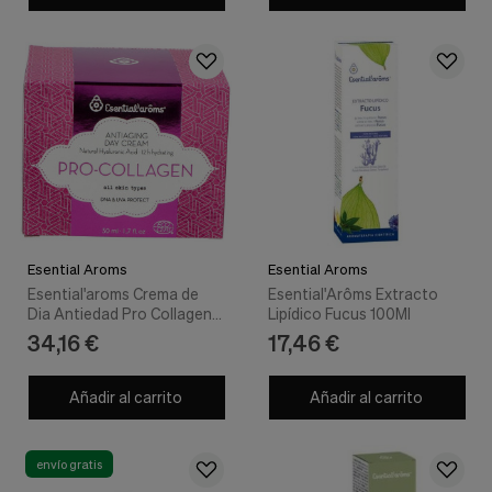
Cookies de marketing
Estas
cookies
son
utilizadas
para
enseñarte
anuncios
que
pueden
ser
interesantes
basados
en
Esential Aroms
Esential Aroms
tus
Esential'aroms Crema de
Esential'Arôms Extracto
costumbres
Dia Antiedad Pro Collagen
Lipídico Fucus 100Ml
de
50 ml - Esential Aroms
34,16 €
17,46 €
navegación.
Guardar preferencias
Añadir al carrito
Añadir al carrito
envío gratis