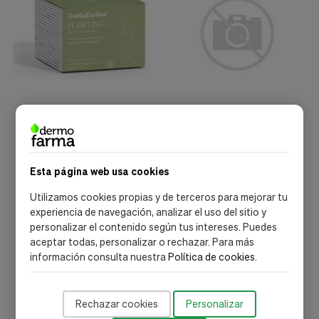
Esential Aroms
Esential Aroms
Esential Arôms Crema Dd
Esential'Arôms Extracto
Purifying Piel Mixta-Grasa
Lipídico De Hiedra 100Ml
50Ml
31,81 €
17,46 €
Esta página web usa cookies
Utilizamos cookies propias y de terceros para mejorar tu
Añadir al carrito
Añadir al carrito
experiencia de navegación, analizar el uso del sitio y
personalizar el contenido según tus intereses. Puedes
aceptar todas, personalizar o rechazar. Para más
información consulta nuestra
Política de cookies
.
Rechazar cookies
Personalizar