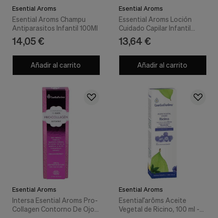
Esential Aroms
Esential Aroms
Esential Aroms Champu
Essential Aroms Loción
Antiparasitos Infantil 100Ml
Cuidado Capilar Infantil
60ml - Esential Aroms
14,05 €
13,64 €
Añadir al carrito
Añadir al carrito
Esential Aroms
Esential Aroms
Intersa Esential Aroms Pro-
Esential’arôms Aceite
Collagen Contorno De Ojos
Vegetal de Ricino, 100 ml -
50Ml
Esential Aroms