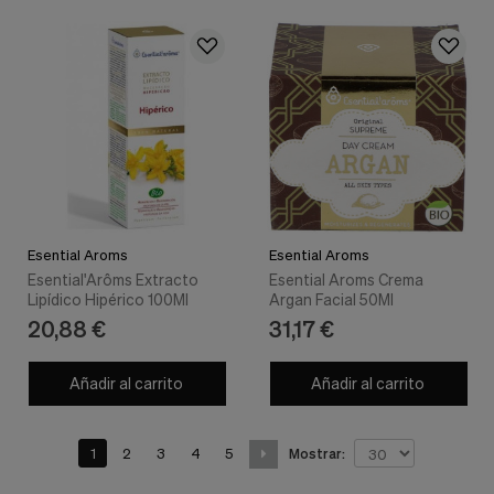
Esential Aroms
Esential Aroms
Esential'Arôms Extracto
Esential Aroms Crema
Lipídico Hipérico 100Ml
Argan Facial 50Ml
20,88 €
31,17 €
Añadir al carrito
Añadir al carrito
1
2
3
4
5
Mostrar: