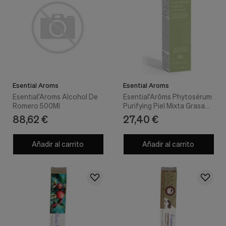
Esential Aroms
Esential Aroms
Esential'Aroms Alcohol De
Esential'Arôms Phytosérum
Romero 500Ml
Purifying Piel Mixta Grasa
30Ml
88,62 €
27,40 €
Añadir al carrito
Añadir al carrito