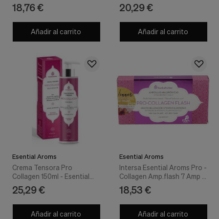
nuestra
Aroms
18,76 €
20,29 €
web.
Cookies analíticas
Añadir al carrito
Añadir al carrito
Estas
cookies
son
utilizadas
para
recopilar
información,
para
analizar
el
tráfico
y
la
forma
en
Esential Aroms
Esential Aroms
que
Crema Tensora Pro
Intersa Esential Aroms Pro -
los
Collagen 150ml - Esential
Collagen Amp.flash 7 Amp -
usuarios
Aroms
Esential Aroms
25,29 €
18,53 €
utilizan
nuestra
web.
Añadir al carrito
Añadir al carrito