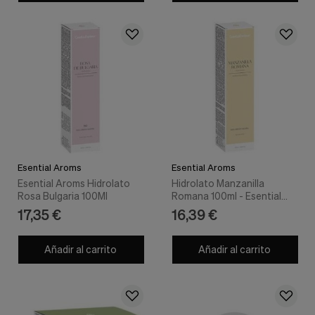
Esential Aroms
Esential Aroms
Esential Aroms Hidrolato
Hidrolato Manzanilla
Rosa Bulgaria 100Ml
Romana 100ml - Esential
Aroms
17,35 €
16,39 €
Añadir al carrito
Añadir al carrito