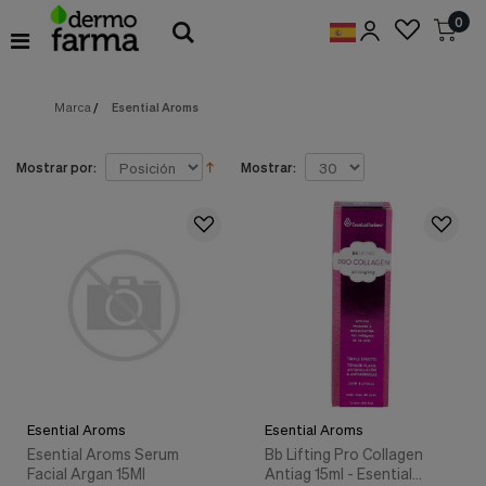
Preferencias
0
de
Cookies
Marca
/
Esential Aroms
Cookies necesarias
Estas
cookies
son
Mostrar por:
Mostrar:
esenciales
para
proveerte
los
servicios
disponibles
en
nuestra
web
y
para
permitirte
utilizar
Esential Aroms
Esential Aroms
algunas
características
Esential Aroms Serum
Bb Lifting Pro Collagen
de
Facial Argan 15Ml
Antiag 15ml - Esential