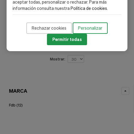
aceptar todas, personalizar o rechazar. Para más
Fdb
Fdb
información consulta nuestra
Política de cookies
.
Fdb Vitamina D3 4000Ui 60
Lowtens Peptidos Lacticos
Perlas
60Comp.
16,45 €
28,38 €
Rechazar cookies
Personalizar
Permitir todas
Añadir al carrito
Añadir al carrito
Mostrar:
MARCA
Fdb
(12)