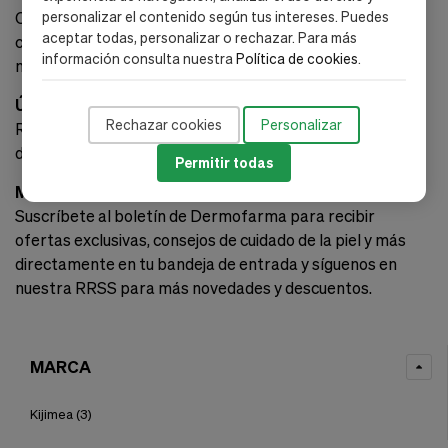
Ofrecemos múltiples opciones de pago y un proceso de
personalizar el contenido según tus intereses. Puedes
aceptar todas, personalizar o rechazar. Para más
compra fácil, para que obtengas tus productos de
información consulta nuestra
Política de cookies
.
manera rápida y sencilla.
Únete a Dermofarma
Rechazar cookies
Personalizar
Recibe consejos exclusivos y ofertas especiales
directamente en tu correo. ¡Suscríbete ahora!
Permitir todas
Mantente Conectado
Suscríbete al boletín de Dermofarma para recibir
ofertas exclusivas, consejos de cuidado de la piel y más
directamente en tu bandeja de entrada y síguenos en
nuestra RRSS para más novedades y descuentos.
MARCA
Kijimea
(3)