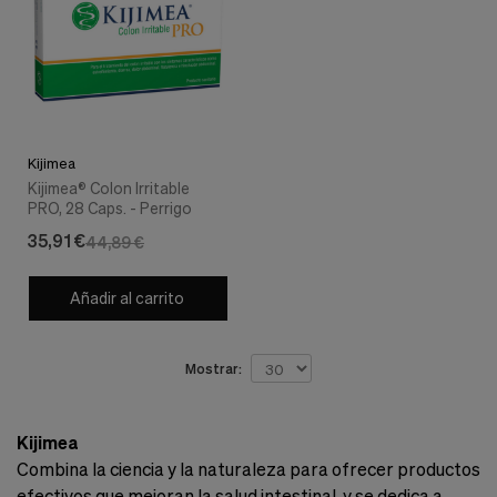
Cookies de marketing
Estas
cookies
son
utilizadas
para
enseñarte
anuncios
Kijimea
que
Kijimea® Colon Irritable
pueden
PRO, 28 Caps. - Perrigo
ser
interesantes
35,91 €
44,89 €
basados
en
tus
Añadir al carrito
costumbres
de
navegación.
Mostrar:
Guardar preferencias
Kijimea
Combina la ciencia y la naturaleza para ofrecer productos
efectivos que mejoran la salud intestinal, y se dedica a