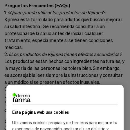
Preguntas Frecuentes (FAQs)
1.
¿Quién puede utilizar los productos de Kijimea?
Kijimea está formulado para adultos que buscan mejorar
su salud intestinal. Se recomienda consultar a un
profesional de la salud antes de iniciar cualquier
tratamiento, especialmente si se tienen condiciones
médicas.
2.
¿Los productos de Kijimea tienen efectos secundarios?
Los productos están hechos con ingredientes naturales, y
la mayoría de las personas los tolera bien. Sin embargo,
es aconsejable leer siempre las instrucciones y consultar
a un médico si se presentan efectos inusuales.
3.
¿Cuánto tiempo tarda en hacer efecto el producto?
Los resultados pueden variar según cada persona.
Muchos usuarios reportan mejoras en su salud digestiva
dentro de las primeras semanas de uso regular.
Esta página web usa cookies
Compra Segura y Conveniente
Utilizamos cookies propias y de terceros para mejorar tu
Comprar en Dermofarma es seguro y conveniente.
experiencia de navegación, analizar el uso del sitio y