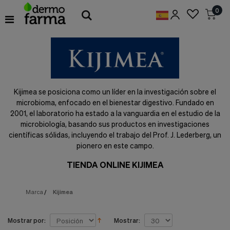
Preferencias
0
de
Cookies
Cookies necesarias
Estas
cookies
son
esenciales
Kijimea se posiciona como un líder en la investigación sobre el
para
microbioma, enfocado en el bienestar digestivo. Fundado en
proveerte
los
2001, el laboratorio ha estado a la vanguardia en el estudio de la
servicios
microbiología, basando sus productos en investigaciones
disponibles
científicas sólidas, incluyendo el trabajo del Prof. J. Lederberg, un
en
pionero en este campo.
nuestra
web
TIENDA ONLINE KIJIMEA
y
para
permitirte
Marca
/
Kijimea
utilizar
algunas
características
Mostrar por:
Mostrar:
de