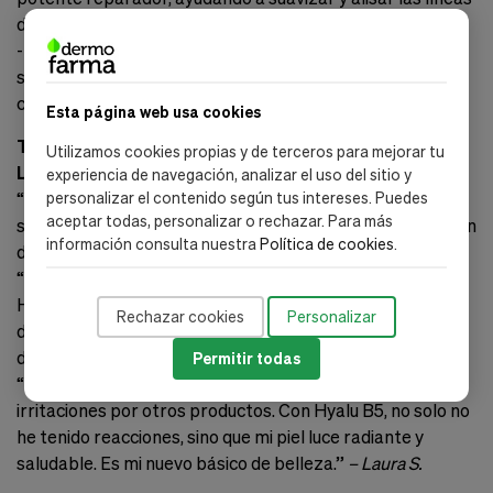
de expresión.
-
Textura Mejorada
: Promueve un aspecto más terso y
saludable, ideal para pieles que requieren un extra de
cuidado.
Esta página web usa cookies
Testimonios
Utilizamos cookies propias y de terceros para mejorar tu
Lo Que Dicen Nuestros Clientes
experiencia de navegación, analizar el uso del sitio y
“Desde que empecé a usar Hyalu B5, mi piel nunca se ha
personalizar el contenido según tus intereses. Puedes
aceptar todas, personalizar o rechazar. Para más
sentido mejor. La hidratación es increíble y las arrugas han
información consulta nuestra
Política de cookies
.
disminuido visiblemente.”
– María L.
“He probado muchos productos para las ojeras, pero
Hyalu B5 realmente ha hecho una diferencia. El contorno
Rechazar cookies
Personalizar
de mis ojos está más iluminado y las arrugas han
disminuido. ¡Definitivamente lo recomiendo!”
– Javier M.
Permitir todas
“Sufro de piel sensible y he tenido problemas con
irritaciones por otros productos. Con Hyalu B5, no solo no
he tenido reacciones, sino que mi piel luce radiante y
saludable. Es mi nuevo básico de belleza.”
– Laura S.