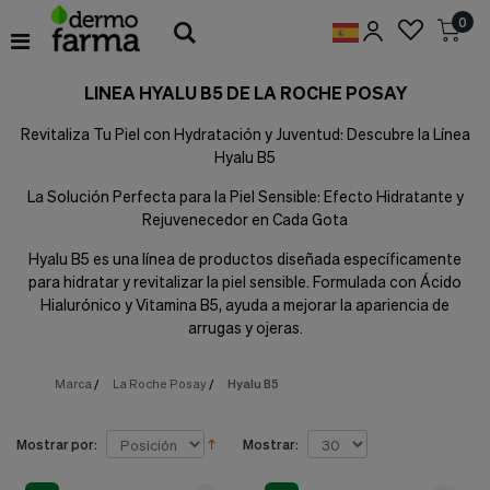
Preferencias
0
de
Cookies
LINEA HYALU B5 DE LA ROCHE POSAY
Cookies necesarias
Estas
Revitaliza Tu Piel con Hydratación y Juventud: Descubre la Línea
cookies
Hyalu B5
son
esenciales
La Solución Perfecta para la Piel Sensible: Efecto Hidratante y
para
proveerte
Rejuvenecedor en Cada Gota
los
servicios
Hyalu B5 es una línea de productos diseñada específicamente
disponibles
para hidratar y revitalizar la piel sensible. Formulada con Ácido
en
Hialurónico y Vitamina B5, ayuda a mejorar la apariencia de
nuestra
arrugas y ojeras.
web
y
para
Marca
/
La Roche Posay
/
Hyalu B5
permitirte
utilizar
algunas
Mostrar por:
Mostrar:
características
de