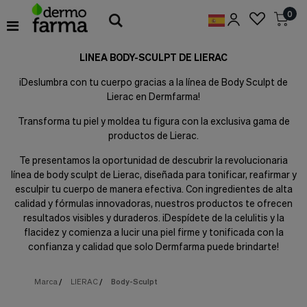
Preferencias
0
de
Cookies
LINEA BODY-SCULPT DE LIERAC
Cookies necesarias
Estas
¡Deslumbra con tu cuerpo gracias a la línea de Body Sculpt de
cookies
Lierac en Dermfarma!
son
esenciales
Transforma tu piel y moldea tu figura con la exclusiva gama de
para
productos de Lierac.
proveerte
los
Te presentamos la oportunidad de descubrir la revolucionaria
servicios
disponibles
línea de body sculpt de Lierac, diseñada para tonificar, reafirmar y
en
esculpir tu cuerpo de manera efectiva. Con ingredientes de alta
nuestra
calidad y fórmulas innovadoras, nuestros productos te ofrecen
web
resultados visibles y duraderos. ¡Despídete de la celulitis y la
y
flacidez y comienza a lucir una piel firme y tonificada con la
para
confianza y calidad que solo Dermfarma puede brindarte!
permitirte
utilizar
algunas
Marca
/
LIERAC
/
Body-Sculpt
características
de