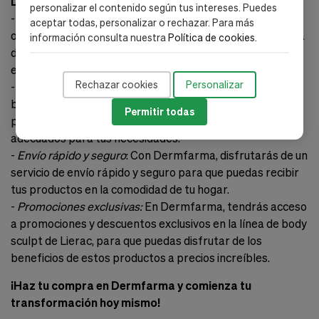
Dermfarma?
personalizar el contenido según tus intereses. Puedes
-
Exclusividad en Dermfarma:
En Dermfarma, te
aceptar todas, personalizar o rechazar. Para más
ofrecemos la oportunidad de encontrar la línea completa
información consulta nuestra
Política de cookies
.
de body sculpt de Lierac, con productos que no
encontrarás en otros lugares.
Rechazar cookies
Personalizar
-
Asesoramiento especializado
: Nuestros expertos en
belleza y cuidado de la piel te brindarán asesoramiento
Permitir todas
personalizado para ayudarte a elegir los productos
adecuados para tus necesidades.
-
Envío rápido y seguro
: Con Dermfarma, disfrutarás de un
servicio de envío rápido y seguro para que puedas recibir
tus productos en la comodidad de tu hogar.
-
Promociones exclusivas:
En Dermfarma, tendrás acceso
a promociones y descuentos exclusivos en la línea de body
sculpt de Lierac, para que puedas disfrutar de los
beneficios de estos productos a precios increíbles.
¡Haz tu compra en Dermfarma y comienza tu
transformación hoy mismo!