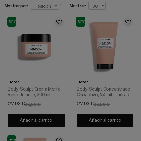
nuestra
Mostrar por:
Mostrar:
web.
Cookies analíticas
Estas
-30%
-30%
cookies
son
utilizadas
para
recopilar
información,
para
analizar
el
tráfico
Lierac
Lierac
y
Body-Sculpt Crema Morfo
Body-Sculpt Concentrado
la
Remodelante, 200 ml. -
Crioactivo, 150 ml. - Lierac
forma
Lierac
en
27,93 €
27,93 €
39,90 €
39,90 €
que
los
usuarios
Añadir al carrito
Añadir al carrito
utilizan
nuestra
web.
-30%