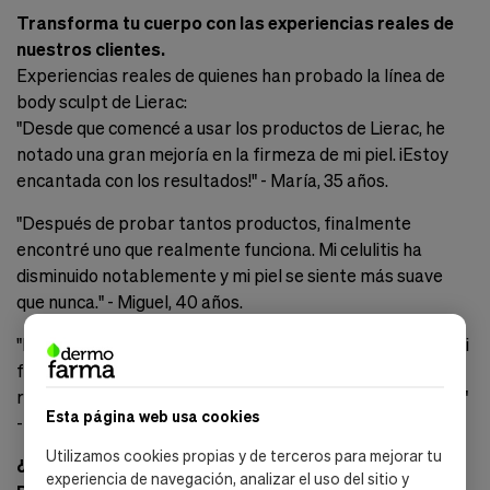
Transforma tu cuerpo con las experiencias reales de
nuestros clientes.
Experiencias reales de quienes han probado la línea de
body sculpt de Lierac:
"Desde que comencé a usar los productos de Lierac, he
notado una gran mejoría en la firmeza de mi piel. ¡Estoy
encantada con los resultados!" - María, 35 años.
"Después de probar tantos productos, finalmente
encontré uno que realmente funciona. Mi celulitis ha
disminuido notablemente y mi piel se siente más suave
que nunca." - Miguel, 40 años.
"Nunca pensé que un producto pudiera hacer tanto por mi
figura. Con Lierac, he logrado tonificar mi abdomen y
reducir la flacidez en mis brazos. ¡Lo recomiendo a todos!"
Esta página web usa cookies
- Laura, 28 años.
Utilizamos cookies propias y de terceros para mejorar tu
¿Por qué comprar la línea de body sculpt de Lierac en
experiencia de navegación, analizar el uso del sitio y