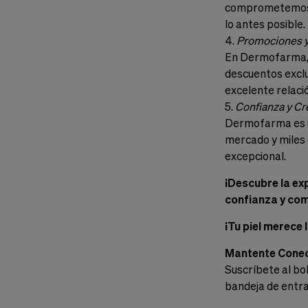
comprometemos a 
lo antes posible.
4.
Promociones y
En Dermofarma, 
descuentos exclu
excelente relació
5.
Confianza y Cr
Dermofarma es un
mercado y miles 
excepcional.
¡Descubre la ex
confianza y co
¡Tu piel merece
Mantente Cone
Suscríbete al bo
bandeja de entr