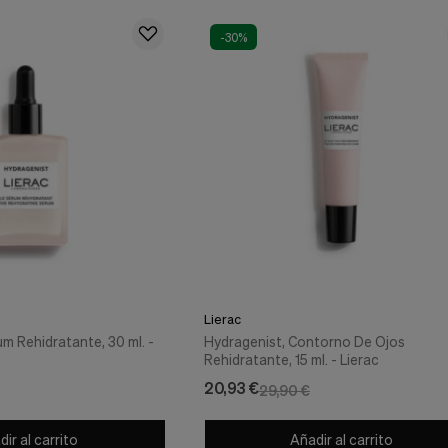
-30%
Lierac
m Rehidratante, 30 ml. -
Hydragenist, Contorno De Ojos
Rehidratante, 15 ml. - Lierac
20,93 €
29,90 €
ir al carrito
Añadir al carrito