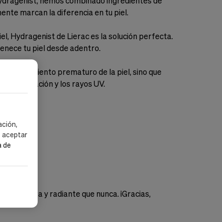
 Hydragenist, hemos combinado ingredientes de
nte marcan la diferencia en tu piel.
el, Hydragenist de Lierac es la solución perfecta.
venece tu piel desde adentro.
 envejecimiento prematuro de la piel, sino que
contaminación y los rayos UV.
ación,
s aceptar
a de
más segura y radiante que nunca. ¡Gracias,