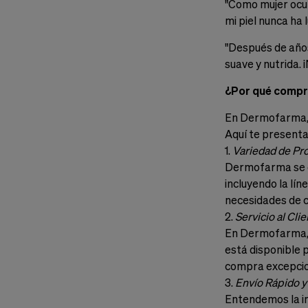
"Como mujer ocu
mi piel nunca ha 
"Después de años 
suave y nutrida. 
¿Por qué comp
En Dermofarma, n
Aquí te presenta
1.
Variedad de Pro
Dermofarma se en
incluyendo la lí
necesidades de cu
2.
Servicio al Cli
En Dermofarma, n
está disponible 
compra excepcio
3.
Envío Rápido y
Entendemos la im