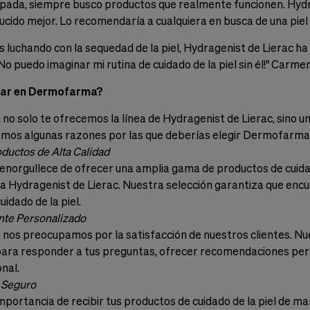
pada, siempre busco productos que realmente funcionen. Hydra
lucido mejor. Lo recomendaría a cualquiera en busca de una piel 
luchando con la sequedad de la piel, Hydragenist de Lierac ha s
¡No puedo imaginar mi rutina de cuidado de la piel sin él!" Carme
rar en Dermofarma?
o solo te ofrecemos la línea de Hydragenist de Lierac, sino un
mos algunas razones por las que deberías elegir Dermofarma pa
ductos de Alta Calidad
orgullece de ofrecer una amplia gama de productos de cuidado
nea Hydragenist de Lierac. Nuestra selección garantiza que enc
idado de la piel.
ente Personalizado
os preocupamos por la satisfacción de nuestros clientes. Nues
para responder a tus preguntas, ofrecer recomendaciones pers
nal.
 Seguro
portancia de recibir tus productos de cuidado de la piel de 