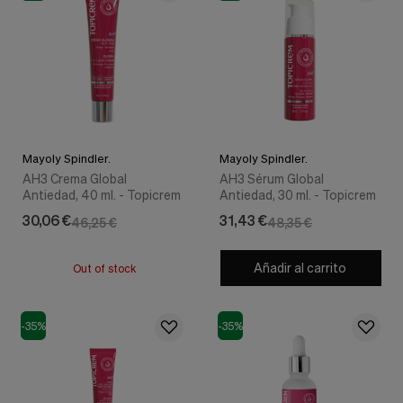
nuestra
web.
Cookies analíticas
Estas
cookies
son
utilizadas
para
recopilar
información,
Mayoly Spindler.
Mayoly Spindler.
para
AH3 Crema Global
AH3 Sérum Global
analizar
Antiedad, 40 ml. - Topicrem
Antiedad, 30 ml. - Topicrem
el
30,06 €
31,43 €
46,25 €
48,35 €
tráfico
y
la
Añadir al carrito
Out of stock
forma
en
que
los
-35%
-35%
usuarios
utilizan
nuestra
web.