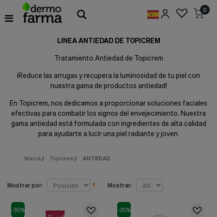
Preferencias
0
de
Cookies
LINEA ANTIEDAD DE TOPICREM
Cookies necesarias
Estas
Tratamiento Antiedad de Topicrem
cookies
son
¡Reduce las arrugas y recupera la luminosidad de tu piel con
esenciales
nuestra gama de productos antiedad!
para
proveerte
En Topicrem, nos dedicamos a proporcionar soluciones faciales
los
efectivas para combatir los signos del envejecimiento. Nuestra
servicios
disponibles
gama antiedad está formulada con ingredientes de alta calidad
en
para ayudarte a lucir una piel radiante y joven.
nuestra
web
y
Marca
/
Topicrem
/
ANTIEDAD
para
permitirte
utilizar
Mostrar por:
Mostrar:
algunas
características
de
-35%
-35%