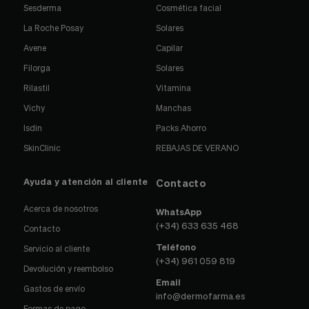
Sesderma
Cosmética facial
La Roche Posay
Solares
Avene
Capilar
Filorga
Solares
Rilastil
Vitamina
Vichy
Manchas
Isdin
Packs Ahorro
SkinClinic
REBAJAS DE VERANO
Ayuda y atención al cliente
Contacto
Acerca de nosotros
WhatsApp
(+34) 633 635 468
Contacto
Teléfono
Servicio al cliente
(+34) 961 059 819
Devolución y reembolso
Email
Gastos de envío
info@dermofarma.es
Formas de pago