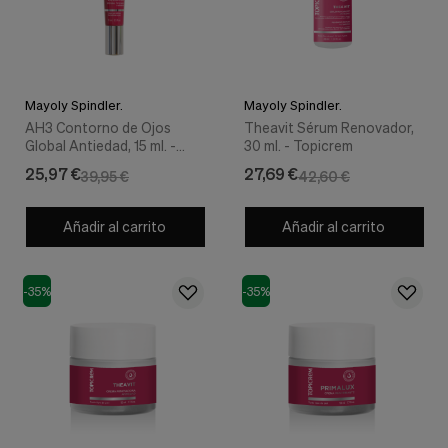
Cookies de marketing
Estas
cookies
son
utilizadas
para
Mayoly Spindler.
Mayoly Spindler.
enseñarte
AH3 Contorno de Ojos
Theavit Sérum Renovador,
anuncios
Global Antiedad, 15 ml. -
30 ml. - Topicrem
que
Topicrem
pueden
25,97 €
27,69 €
39,95 €
42,60 €
ser
interesantes
basados
Añadir al carrito
Añadir al carrito
en
tus
costumbres
-35%
-35%
de
navegación.
Guardar preferencias