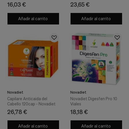
nuestra
16,03 €
23,65 €
web.
Cookies analíticas
Añadir al carrito
Añadir al carrito
Estas
cookies
son
utilizadas
para
recopilar
información,
para
analizar
el
tráfico
y
la
forma
en
Novadiet
Novadiet
que
Capilare Anticaida del
Novadiet Digesfen Pro 10
los
Cabello 120cap - Novadiet
Viales
usuarios
26,78 €
18,18 €
utilizan
nuestra
web.
Añadir al carrito
Añadir al carrito