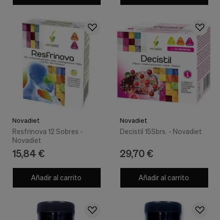
Cookies de marketing
Estas
cookies
son
utilizadas
para
enseñarte
anuncios
que
pueden
ser
interesantes
basados
en
Novadiet
Novadiet
tus
Resfrinova 12 Sobres -
Decistil 15Sbrs. - Novadiet
costumbres
Novadiet
de
15,84 €
29,70 €
navegación.
Guardar preferencias
Añadir al carrito
Añadir al carrito