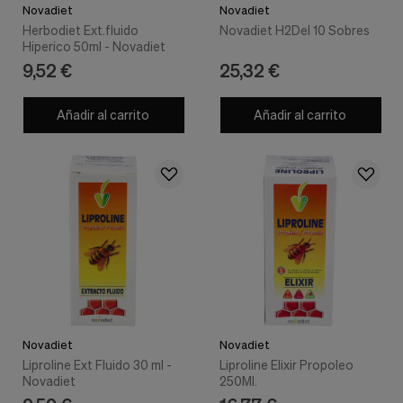
Novadiet
Novadiet
Herbodiet Ext.fluido
Novadiet H2Del 10 Sobres
Hiperico 50ml - Novadiet
9,52 €
25,32 €
Añadir al carrito
Añadir al carrito
Novadiet
Novadiet
Liproline Ext Fluido 30 ml -
Liproline Elixir Propoleo
Novadiet
250Ml.