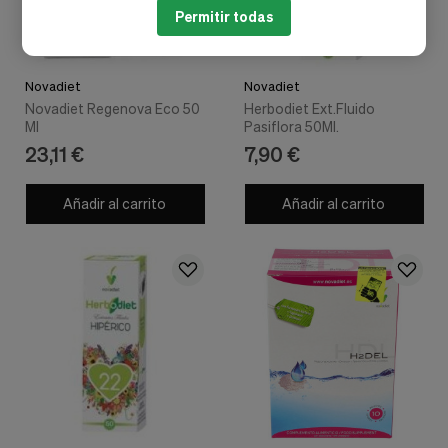
Permitir todas
Novadiet
Novadiet
Novadiet Regenova Eco 50
Herbodiet Ext.Fluido
Ml
Pasiflora 50Ml.
23,11 €
7,90 €
Añadir al carrito
Añadir al carrito