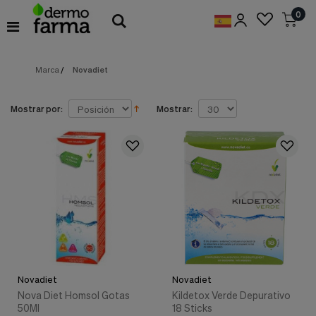
Preferencias
0
de
Cookies
Marca
/
Novadiet
Cookies necesarias
Estas
cookies
son
Mostrar por:
Mostrar:
esenciales
para
proveerte
los
servicios
disponibles
en
nuestra
web
y
para
permitirte
utilizar
Novadiet
Novadiet
algunas
características
Nova Diet Homsol Gotas
Kildetox Verde Depurativo
de
50Ml
18 Sticks