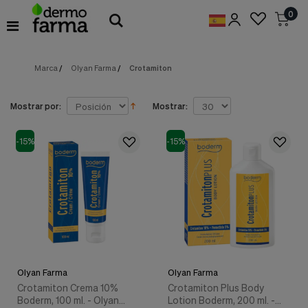
Preferencias
0
de
Cookies
Marca
/
Olyan Farma
/
Crotamiton
Cookies necesarias
Estas
cookies
son
Mostrar por:
Mostrar:
esenciales
para
proveerte
-15%
-15%
los
servicios
disponibles
en
nuestra
web
y
para
permitirte
utilizar
Olyan Farma
Olyan Farma
algunas
características
Crotamiton Crema 10%
Crotamiton Plus Body
de
Boderm, 100 ml. - Olyan
Lotion Boderm, 200 ml. -