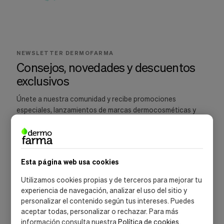
Cookies de marketing
Estas
cookies
son
utilizadas
para
NEWSLETTER DERMOFARMA
enseñarte
Consejos, novedades y descuentos
anuncios
que
exclusivos
pueden
ser
Únete a nuestra comunidad y recibe promociones
interesantes
especiales, lanzamientos de marcas dermocosméticas y
basados
recomendaciones para cuidar tu piel.
en
tus
costumbres
de
navegación.
Esta página web usa cookies
Guardar preferencias
SUSCRIBIRME
Utilizamos cookies propias y de terceros para mejorar tu
experiencia de navegación, analizar el uso del sitio y
Acepto la
política de privacidad
y las
condiciones de suscripción
personalizar el contenido según tus intereses. Puedes
aceptar todas, personalizar o rechazar. Para más
información consulta nuestra
Política de cookies
.