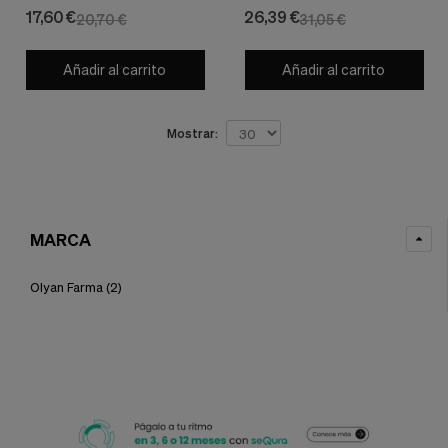
nuestra
Farma
Olyan Farma
17,60 €
26,39 €
20,70 €
31,05 €
web.
Cookies analíticas
Estas
Añadir al carrito
Añadir al carrito
cookies
son
utilizadas
Mostrar:
para
recopilar
información,
para
analizar
el
MARCA
tráfico
y
la
Olyan Farma
(2)
forma
en
que
los
usuarios
utilizan
nuestra
web.