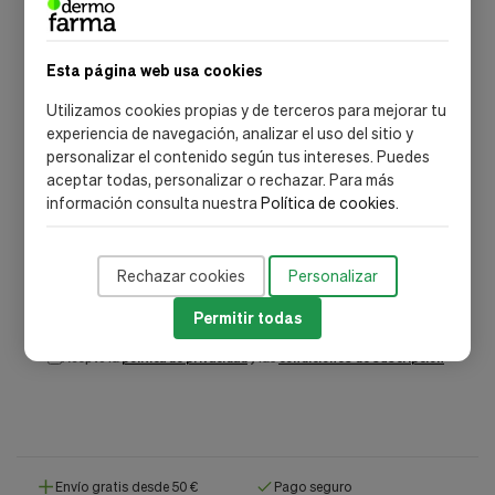
NEWSLETTER DERMOFARMA
Consejos, novedades y descuentos
Esta página web usa cookies
exclusivos
Utilizamos cookies propias y de terceros para mejorar tu
experiencia de navegación, analizar el uso del sitio y
Únete a nuestra comunidad y recibe promociones
personalizar el contenido según tus intereses. Puedes
especiales, lanzamientos de marcas dermocosméticas y
aceptar todas, personalizar o rechazar. Para más
recomendaciones para cuidar tu piel.
información consulta nuestra
Política de cookies
.
Rechazar cookies
Personalizar
SUSCRIBIRME
Permitir todas
Acepto la
política de privacidad
y las
condiciones de suscripción
Envío gratis desde 50 €
Pago seguro