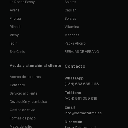
La Roche Posay
Solares
Avene
Capilar
Filorga
Solares
Rilastil
Vitamina
Vichy
Manchas
Isdin
Packs Ahorro
SkinClinic
REBAJAS DE VERANO
Ayuda y atención al cliente
Contacto
Acerca de nosotros
WhatsApp
(+34) 633 635 468
Contacto
Teléfono
Servicio al cliente
(+34) 961 059 819
Devolución y reembolso
Email
Gastos de envío
info@dermofarma.es
Formas de pago
Dirección
Mapa del sitio
Serra Calderona 4