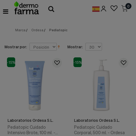
Preferencias
0
de
Cookies
Marca
/
Ordesa
/
Pediatopic
Cookies necesarias
Estas
cookies
son
Mostrar por:
Mostrar:
esenciales
para
proveerte
-15%
-15%
los
servicios
disponibles
en
nuestra
web
y
para
permitirte
utilizar
Laboratorios Ordesa S.L.
Laboratorios Ordesa S.L.
algunas
características
Pediatopic Cuidado
Pediatopic Cuidado
de
Intensivo Brote, 100 ml. -
Corporal, 500 ml. - Ordesa