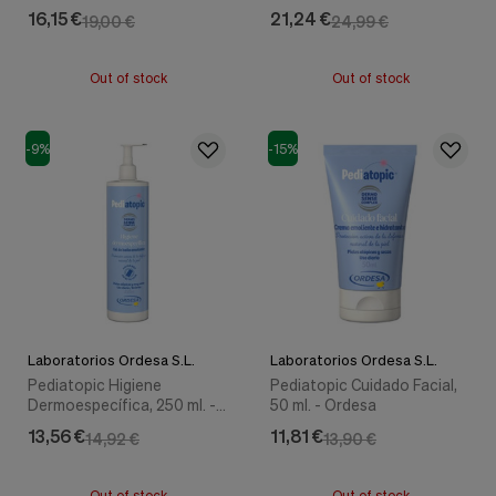
nuestra
Ordesa
16,15 €
21,24 €
19,00 €
24,99 €
web.
Cookies analíticas
Estas
Out of stock
Out of stock
cookies
son
utilizadas
-9%
-15%
para
recopilar
información,
para
analizar
el
tráfico
y
la
forma
en
Laboratorios Ordesa S.L.
Laboratorios Ordesa S.L.
que
Pediatopic Higiene
Pediatopic Cuidado Facial,
los
Dermoespecífica, 250 ml. -
50 ml. - Ordesa
usuarios
Ordesa
utilizan
13,56 €
11,81 €
14,92 €
13,90 €
nuestra
web.
Out of stock
Out of stock