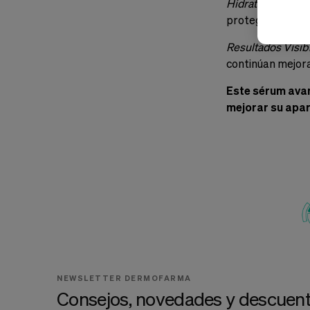
Hidratación y Pr
protegen la barre
Resultados Visib
continúan mejora
Este sérum avan
mejorar su apar
NEWSLETTER DERMOFARMA
Consejos, novedades y descuent