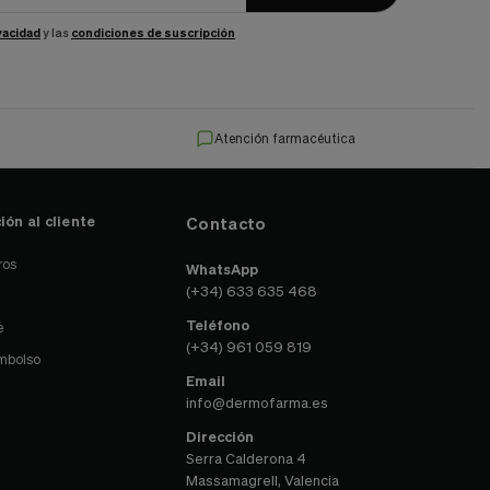
ivacidad
y las
condiciones de suscripción
Atención farmacéutica
ión al cliente
Contacto
ros
WhatsApp
(+34) 633 635 468
Teléfono
e
(+34) 961 059 819
embolso
Email
info@dermofarma.es
Dirección
Serra Calderona 4
Massamagrell, Valencia