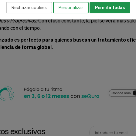
otección
: Ingredientes como Escualano, Niacinamida y Ácido Hia
Rechazar cookies
Personalizar
Permitir todas
ra cutánea y previenen la irritación, mejorando la tolerancia de
les y Progresivos:
Con el uso constante, la piel se verá más sal
ndo con el tiempo.
zado es perfecto para quienes buscan un tratamiento eficaz
iencia de forma global.
os exclusivos