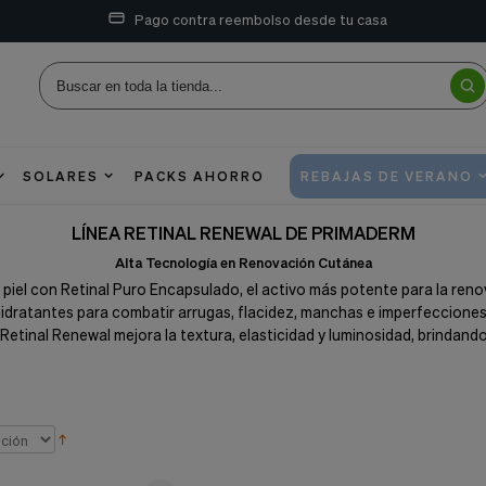
Pago contra reembolso desde tu casa
SOLARES
PACKS AHORRO
REBAJAS DE VERANO
LÍNEA RETINAL RENEWAL DE PRIMADERM
Alta Tecnología en Renovación Cutánea
a piel con Retinal Puro Encapsulado, el activo más potente para la re
idratantes para combatir arrugas, flacidez, manchas e imperfecciones 
tinal Renewal mejora la textura, elasticidad y luminosidad, brindando r