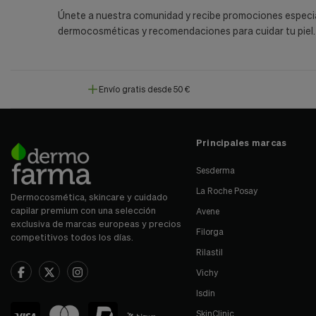
Únete a nuestra comunidad y recibe promociones especi
dermocosméticas y recomendaciones para cuidar tu piel.
Envío gratis desde 50 €
Principales marcas
Sesderma
La Roche Posay
Dermocosmética, skincare y cuidado
capilar premium con una selección
Avene
exclusiva de marcas europeas y precios
Filorga
competitivos todos los días.
Rilastil
Vichy
Isdin
SkinClinic