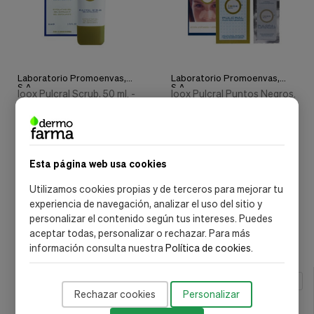
Laboratorio Promoenvas,
Laboratorio Promoenvas,
S.A.
S.A.
Ioox Pulcral Scrub, 50 ml. -
Ioox Pulcral Puntos Negros.
Promoenvas
- Promoenvas
12,30 €
13,63 €
15,38 €
17,03 €
Añadir al carrito
Añadir al carrito
Esta página web usa cookies
Utilizamos cookies propias y de terceros para mejorar tu
experiencia de navegación, analizar el uso del sitio y
Mostrar:
personalizar el contenido según tus intereses. Puedes
aceptar todas, personalizar o rechazar. Para más
información consulta nuestra
Política de cookies
.
FACIAL
Rechazar cookies
Personalizar
Imperfecciones