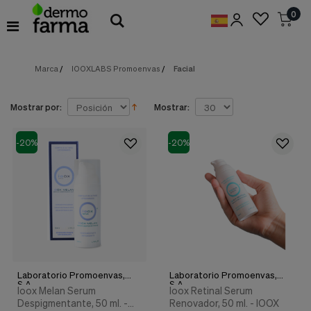
Preferencias
0
de
Cookies
Marca
/
IOOXLABS Promoenvas
/
Facial
Cookies necesarias
Estas
cookies
son
Mostrar por:
Mostrar:
esenciales
para
proveerte
-20%
-20%
los
servicios
disponibles
en
nuestra
web
y
para
permitirte
utilizar
Laboratorio Promoenvas,
Laboratorio Promoenvas,
algunas
S.A.
S.A.
características
Ioox Melan Serum
Ioox Retinal Serum
de
Despigmentante, 50 ml. -
Renovador, 50 ml. - IOOX