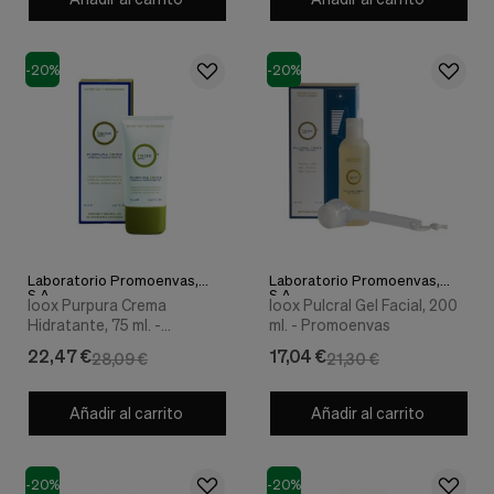
Cookies de marketing
Estas
cookies
son
-20%
-20%
utilizadas
para
enseñarte
anuncios
que
pueden
ser
interesantes
basados
en
Laboratorio Promoenvas,
Laboratorio Promoenvas,
tus
S.A.
S.A.
Ioox Purpura Crema
Ioox Pulcral Gel Facial, 200
costumbres
Hidratante, 75 ml. -
ml. - Promoenvas
de
Promoenvas
navegación.
22,47 €
17,04 €
28,09 €
21,30 €
Guardar preferencias
Añadir al carrito
Añadir al carrito
-20%
-20%