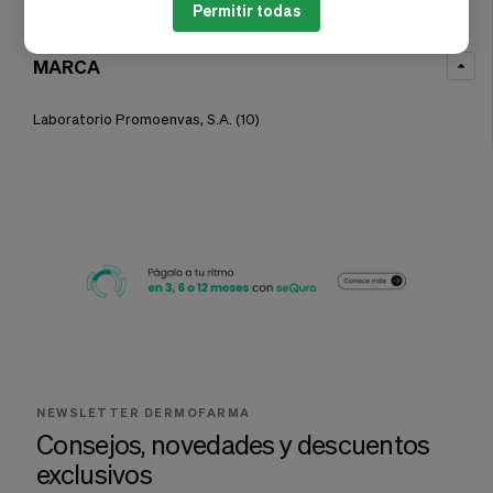
Permitir todas
MARCA
Laboratorio Promoenvas, S.A.
(10)
NEWSLETTER DERMOFARMA
Consejos, novedades y descuentos
exclusivos