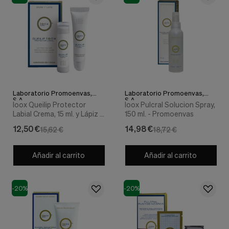
Laboratorio Promoenvas,
Laboratorio Promoenvas,
S.A.
S.A.
Ioox Queilip Protector
Ioox Pulcral Solucion Spray,
Labial Crema, 15 ml. y Lápiz 5
150 ml. - Promoenvas
ml. - Promoenvas
12,50 €
14,98 €
15,62 €
18,72 €
Añadir al carrito
Añadir al carrito
-20%
-20%