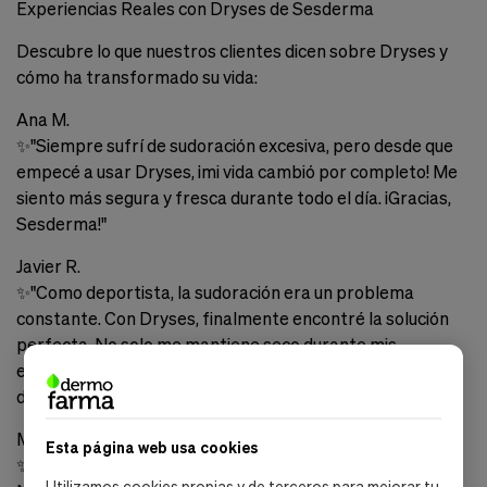
Experiencias Reales con Dryses de Sesderma
Descubre lo que nuestros clientes dicen sobre Dryses y
cómo ha transformado su vida:
Ana M.
✨
"Siempre sufrí de sudoración excesiva, pero desde que
empecé a usar Dryses, ¡mi vida cambió por completo! Me
siento más segura y fresca durante todo el día. ¡Gracias,
Sesderma!"
Javier R.
✨
"Como deportista, la sudoración era un problema
constante. Con Dryses, finalmente encontré la solución
perfecta. No solo me mantiene seco durante mis
entrenamientos, sino que también evita los olores
desagradables. ¡Lo recomiendo totalmente!"
Marta G.
Esta página web usa cookies
✨
"Probé muchos productos antes de encontrar Dryses.
Utilizamos cookies propias y de terceros para mejorar tu