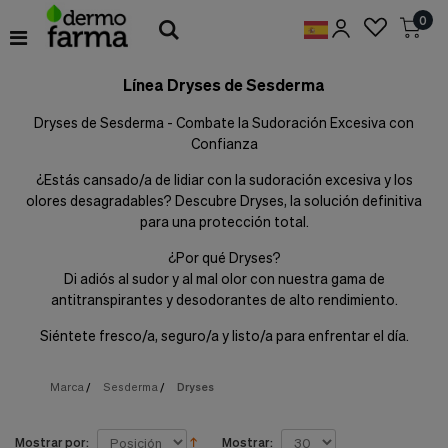
Preferencias
0
de
Cookies
Línea Dryses de Sesderma
Cookies necesarias
Estas
Dryses de Sesderma - Combate la Sudoración Excesiva con
cookies
Confianza
son
esenciales
¿Estás cansado/a de lidiar con la sudoración excesiva y los
para
proveerte
olores desagradables? Descubre Dryses, la solución definitiva
los
para una protección total.
servicios
disponibles
¿Por qué Dryses?
en
Di adiós al sudor y al mal olor con nuestra gama de
nuestra
antitranspirantes y desodorantes de alto rendimiento.
web
y
Siéntete fresco/a, seguro/a y listo/a para enfrentar el día.
para
permitirte
utilizar
Marca
/
Sesderma
/
Dryses
algunas
características
de
Mostrar por:
Mostrar: