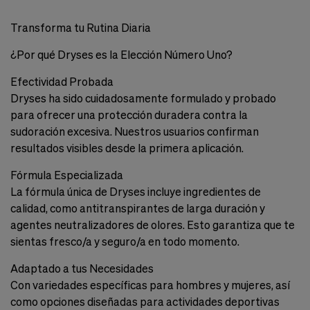
Cookies de marketing
Estas
Transforma tu Rutina Diaria
cookies
son
¿Por qué Dryses es la Elección Número Uno?
utilizadas
para
Efectividad Probada
enseñarte
anuncios
Dryses ha sido cuidadosamente formulado y probado
que
para ofrecer una protección duradera contra la
pueden
sudoración excesiva. Nuestros usuarios confirman
ser
interesantes
resultados visibles desde la primera aplicación.
basados
en
Fórmula Especializada
tus
La fórmula única de Dryses incluye ingredientes de
costumbres
de
calidad, como antitranspirantes de larga duración y
navegación.
agentes neutralizadores de olores. Esto garantiza que te
sientas fresco/a y seguro/a en todo momento.
Guardar preferencias
Adaptado a tus Necesidades
Con variedades específicas para hombres y mujeres, así
como opciones diseñadas para actividades deportivas