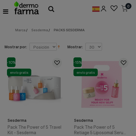
Preferencias
0
de
Cookies
Marca
/
Sesderma
/
PACKS SESDERMA
Cookies necesarias
Estas
cookies
son
Mostrar por:
Mostrar:
esenciales
para
proveerte
-10%
-15%
los
servicios
envío gratis
envío gratis
disponibles
en
nuestra
web
y
para
permitirte
utilizar
Sesderma
Sesderma
algunas
características
Pack The Power of 5 Travel
Pack The Power of 5
de
Kit - Sesderma
Retiage 5 Liposomal Serum ,