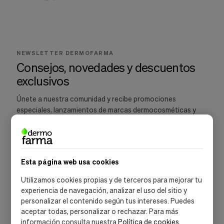
Cookies de marketing
Estas
cookies
son
utilizadas
para
NEWSLETTER DERMOFARMA
enseñarte
Consejos, novedades y descuentos
anuncios
que
exclusivos
pueden
ser
Únete a nuestra comunidad y recibe promociones
interesantes
especiales, lanzamientos de marcas dermocosméticas y
basados
recomendaciones para cuidar tu piel.
en
tus
costumbres
de
navegación.
Esta página web usa cookies
Guardar preferencias
SUSCRIBIRME
Utilizamos cookies propias y de terceros para mejorar tu
experiencia de navegación, analizar el uso del sitio y
Acepto la
política de privacidad
y las
condiciones de suscripción
personalizar el contenido según tus intereses. Puedes
aceptar todas, personalizar o rechazar. Para más
información consulta nuestra
Política de cookies
.