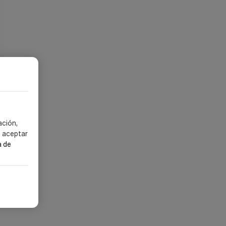
ación,
er
s aceptar
a de