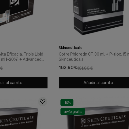
Skinceuticals
ta Eficacia, Triple Lipid
Cofre Phloretin CF, 30 ml. + P-tiox, 15 m
8 ml [-20%] + Advanced
Skinceuticals
Defense Sunscreen SPF
162,90 €
 €
181,00 €
l. - Skinceuticals
ir al carrito
Añadir al carrito
-10%
envío gratis