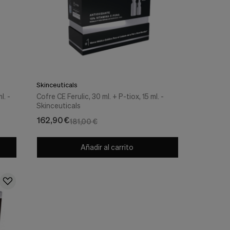
Skinceuticals
l. -
Cofre CE Ferulic, 30 ml. + P-tiox, 15 ml. -
Skinceuticals
162,90 €
181,00 €
Añadir al carrito