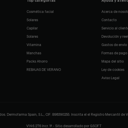
Top categorías
Ayuda y atenc
Cosmética facial
Acerca de nosot
Solares
Contacto
Capilar
Servicio al client
Solares
Devolución y re
Vitamina
Gastos de envío
Manchas
Formas de pago
Packs Ahorro
Mapa del sitio
REBAJAS DE VERANO
Ley de cookies
Aviso Legal
 Dermofarma Spain, S.L., CIF: B98390255. Inscrita el el Registro Mercantil de Val
V146.276 Incr. 1ª - Sitio desarrollado por
GSOFT