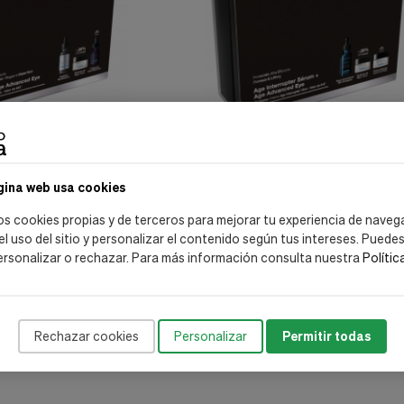
Skinceuticals
gina web usa cookies
ta Eficacia: P-Tiox, 30
Pack Protocolo Alta Eficacia: A.G.E.
 Eye, 15 ml. + H.A.
Interrupter Serum, 30 ml. + A.G.E.
os cookies propias y de terceros para mejorar tu experiencia de naveg
 15 ml. - Skinceuticals
Advanced Eye, 15 ml. + A.G.E. Interrupt
231,30 €
 €
257,00 €
 el uso del sitio y personalizar el contenido según tus intereses. Puede
Advanceed , 15 ml. - Skinceuticals
ersonalizar o rechazar. Para más información consulta nuestra
Polític
ir al carrito
Añadir al carrito
Rechazar cookies
Personalizar
Permitir todas
Mostrar: