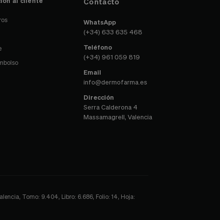
ión al cliente
Contacto
ros
WhatsApp
(+34) 633 635 468
Teléfono
e
(+34) 961 059 819
embolso
Email
info@dermofarma.es
Dirección
Serra Calderona 4
Massamagrell, Valencia
encia, Tomo: 9.404, Libro: 6.686, Folio: 14, Hoja: