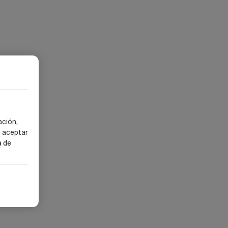
ación,
s aceptar
a de