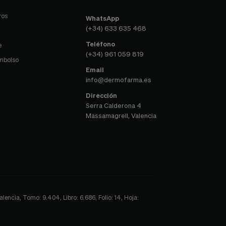
ros
WhatsApp
(+34) 633 635 468
Teléfono
e
(+34) 961 059 819
embolso
Email
info@dermofarma.es
Dirección
Serra Calderona 4
Massamagrell, Valencia
encia, Tomo: 9.404, Libro: 6.686, Folio: 14, Hoja: