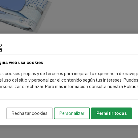
gina web usa cookies
gienic Sin Plastico 48Uds
os cookies propias y de terceros para mejorar tu experiencia de naveg
 el uso del sitio y personalizar el contenido según tus intereses. Puede
ersonalizar o rechazar. Para más información consulta nuestra
Polític
ir al carrito
Mostrar:
Rechazar cookies
Personalizar
Permitir todas