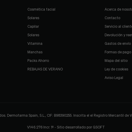
Cosmética facial
Acerca de nosot
Solares
Contacto
Capilar
Servicio al client
Solares
Devolución y re
Vitamina
Gastos de envío
Manchas
Formas de pago
Packs Ahorro
Mapa del sitio
REBAJAS DE VERANO
Ley de cookies
Aviso Legal
 Dermofarma Spain, S.L., CIF: B98390255. Inscrita el el Registro Mercantil de Val
V146.276 Incr. 1ª - Sitio desarrollado por
GSOFT