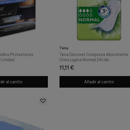
Tena
illos Protectores
Tena Discreet Compresa Absorbente
 1 Unidad
Orina Ligera Normal 24Uds
11,11 €
ir al carrito
Añadir al carrito