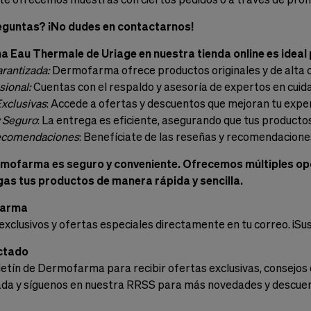
eguntas? ¡No dudes en contactarnos!
 Eau Thermale de Uriage en nuestra tienda online es ideal 
rantizada:
Dermofarma ofrece productos originales y de alta c
sional:
Cuentas con el respaldo y asesoría de expertos en cuidad
xclusivas
: Accede a ofertas y descuentos que mejoran tu expe
y Seguro
: La entrega es eficiente, asegurando que tus producto
ecomendaciones
: Benefíciate de las reseñas y recomendaciones
ofarma es seguro y conveniente. Ofrecemos múltiples opc
as tus productos de manera rápida y sencilla.
farma
exclusivos y ofertas especiales directamente en tu correo. ¡Su
ctado
letín de Dermofarma para recibir ofertas exclusivas, consejos 
ada y síguenos en nuestra RRSS para más novedades y descue