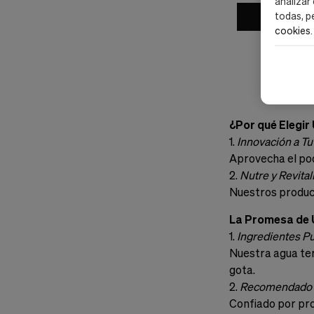
analizar
todas, p
Añad
cookies
.
¿Por qué Elegir
1.
Innovación a Tu
Aprovecha el pode
2.
Nutre y Revital
Nuestros product
La Promesa de 
1.
Ingredientes P
Nuestra agua ter
gota.
2.
Recomendado 
Confiado por pro