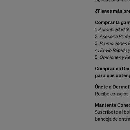
¿Tienes más pr
Comprar la gama
1.
Autenticidad Ga
2.
Asesoría Profe
3.
Promociones E
4.
Envío Rápido 
5.
Opiniones y R
Comprar en Derm
para que obteng
Únete a Dermo
Recibe consejos 
Mantente Cone
Suscríbete al bo
bandeja de entr