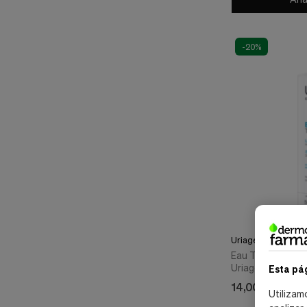
-20%
Uriage
Eau Thermale Lec
Uriage
Esta pá
14,00 €
17,50 €
Utilizam