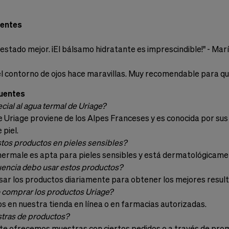
ientes
 estado mejor. ¡El bálsamo hidratante es imprescindible!" - Marí
l contorno de ojos hace maravillas. Muy recomendable para quie
uentes
ial al agua termal de Uriage?
e Uriage proviene de los Alpes Franceses y es conocida por su
 piel.
tos productos en pieles sensibles?
 Thermale es apta para pieles sensibles y está dermatológicame
encia debo usar estos productos?
ar los productos diariamente para obtener los mejores resultad
comprar los productos Uriage?
os en nuestra tienda en línea o en farmacias autorizadas.
tras de productos?
te ofrecemos muestras con ciertos pedidos o a través de pro