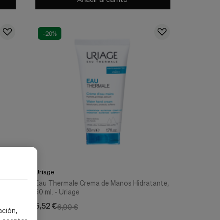
-20%
Uriage
l. -
Eau Thermale Crema de Manos Hidratante,
50 ml. - Uriage
5,52 €
6,90 €
ación,