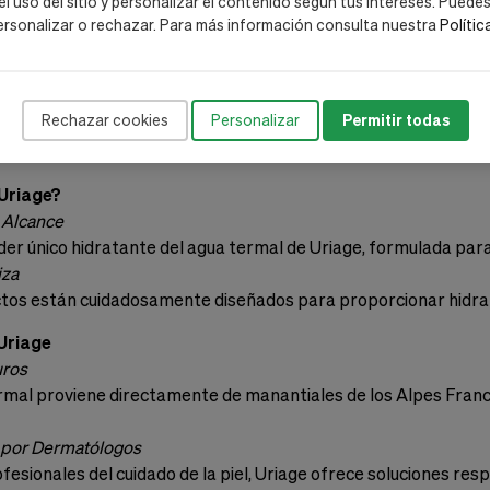
 el uso del sitio y personalizar el contenido según tus intereses. Puede
ersonalizar o rechazar. Para más información consulta nuestra
Polític
ir al carrito
Añadir al carrito
Mostrar:
Rechazar cookies
Personalizar
Permitir todas
 Uriage?
 Alcance
r único hidratante del agua termal de Uriage, formulada para re
iza
os están cuidadosamente diseñados para proporcionar hidratac
Uriage
uros
mal proviene directamente de manantiales de los Alpes Franc
por Dermatólogos
fesionales del cuidado de la piel, Uriage ofrece soluciones re