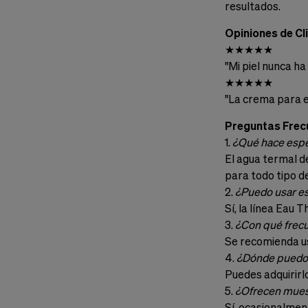
resultados.
Opiniones de Cl
★★★★★
"Mi piel nunca ha
★★★★★
"La crema para e
Preguntas Frec
1.
¿Qué hace espec
El agua termal d
para todo tipo de
2.
¿Puedo usar es
Sí, la línea Eau
3.
¿Con qué frecu
Se recomienda us
4.
¿Dónde puedo 
Puedes adquirirl
5.
¿Ofrecen mues
Sí, ocasionalmen