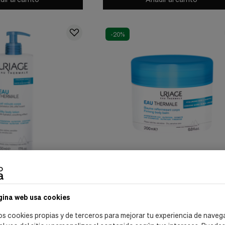
-20%
Uriage
he Sedosa, 500 ml. -
Eau Thermale Bálsamo Fundente, 200 m
Uriage
gina web usa cookies
13,20 €
16,50 €
os cookies propias y de terceros para mejorar tu experiencia de naveg