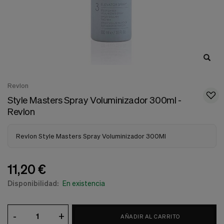
nuestra
web.
Cookies analíticas
Estas
cookies
son
utilizadas
para
recopilar
Revlon
información,
para
Style Masters Spray Voluminizador 300ml -
analizar
Revlon
el
tráfico
y
Revlon Style Masters Spray Voluminizador 300Ml
la
forma
en
11,20 €
que
los
Disponibilidad:
En existencia
usuarios
utilizan
nuestra
-
+
web.
AÑADIR AL CARRITO