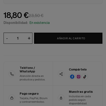
Cookies de marketing
Estas
cookies
18,80 €
son
23,50 €
utilizadas
Disponibilidad:
En existencia
para
enseñarte
anuncios
que
-
+
AÑADIR AL CARRITO
pueden
ser
interesantes
basados
en
tus
costumbres
Teléfono /
Compártelo
de
WhatsApp
navegación.
Atención directa en
productos y pedidos.
Guardar preferencias
Muestras gratis
Pago seguro
Incluidas en cada
Tarjeta, PayPal, Bizum
pedido según
y contrarreembolso.
disponibilidad.