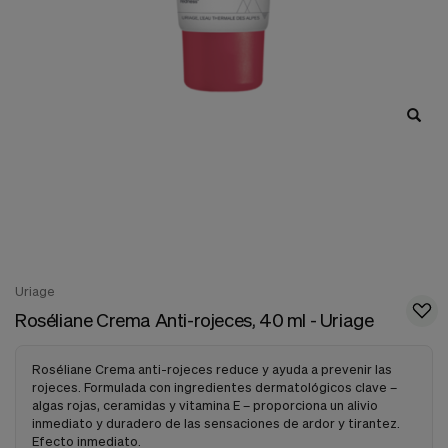
nuestra
web.
Cookies analíticas
Estas
cookies
son
utilizadas
para
recopilar
información,
para
analizar
el
tráfico
y
la
Uriage
forma
Roséliane Crema Anti-rojeces, 40 ml - Uriage
en
que
los
Roséliane Crema anti-rojeces reduce y ayuda a prevenir las
usuarios
rojeces. Formulada con ingredientes dermatológicos clave –
utilizan
algas rojas, ceramidas y vitamina E – proporciona un alivio
nuestra
inmediato y duradero de las sensaciones de ardor y tirantez.
web.
Efecto inmediato.