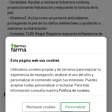
- Ceramidas: Ayudan a restaurar la barrera cutánea,
proporcionando hidratación y mejorando la textura de la
piel.
- Vitamina E: Actúa como un potente antioxidante,
protegiendo la piel de los daños ambientales y ayudando a
mantener su hidratación.
- Complejo TLR2-Regul: Regula la respuesta inflamatoria de
la piel y ayuda a calmar las irritaciones.
- Complejo SK5R: Ayuda a controlar la actividad de la enzima
Calicreína-5, que contribuye a la inflamación y problemas
vasculares, mejorando la circulación en la piel.
Esta página web usa cookies
Utilizamos cookies propias y de terceros para mejorar tu
experiencia de navegación, analizar el uso del sitio y
personalizar el contenido según tus intereses. Puedes
aceptar todas, personalizar o rechazar. Para más
información consulta nuestra
Política de cookies
.
Productos relacionados
Rechazar cookies
Personalizar
-35%
-