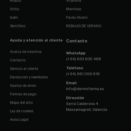
Rilastil
Vitamina
Vichy
Manchas
Isdin
Packs Ahorro
SkinClinic
REBAJAS DE VERANO
Ayuda y atención al cliente
Contacto
Acerca de nosotros
WhatsApp
(+34) 633 635 468
Contacto
Teléfono
Servicio al cliente
(+34) 961 059 819
Devolución y reembolso
Email
Gastos de envío
info@dermofarma.es
Formas de pago
Dirección
Mapa del sitio
Serra Calderona 4
Massamagrell, Valencia
Ley de cookies
Aviso Legal