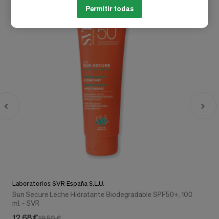
Permitir todas
Laboratorios SVR España S.L.U.
Sun Secure Leche Hidratante Biodegradable SPF50+, 100
ml. - SVR
12,68 €
19,50 €