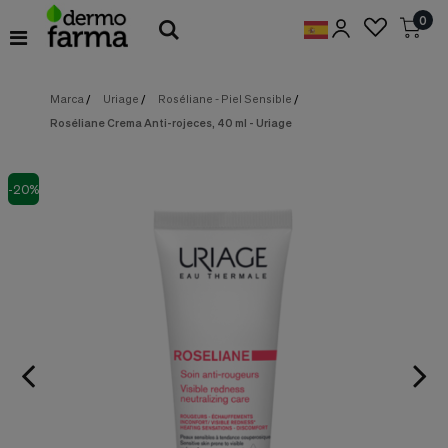
Preferencias
0
de
Cookies
Marca
/
Uriage
/
Roséliane - Piel Sensible
/
Cookies necesarias
Estas
Roséliane Crema Anti-rojeces, 40 ml - Uriage
cookies
son
esenciales
para
-20%
proveerte
los
servicios
disponibles
en
nuestra
web
y
para
permitirte
utilizar
algunas
características
de