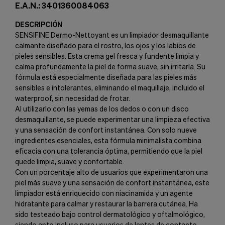
E.A.N.: 3401360084063
DESCRIPCIÓN
SENSIFINE Dermo-Nettoyant es un limpiador desmaquillante
calmante diseñado para el rostro, los ojos y los labios de
pieles sensibles. Esta crema gel fresca y fundente limpia y
calma profundamente la piel de forma suave, sin irritarla. Su
fórmula está especialmente diseñada para las pieles más
sensibles e intolerantes, eliminando el maquillaje, incluido el
waterproof, sin necesidad de frotar.
Al utilizarlo con las yemas de los dedos o con un disco
desmaquillante, se puede experimentar una limpieza efectiva
y una sensación de confort instantánea. Con solo nueve
ingredientes esenciales, esta fórmula minimalista combina
eficacia con una tolerancia óptima, permitiendo que la piel
quede limpia, suave y confortable.
Con un porcentaje alto de usuarios que experimentaron una
piel más suave y una sensación de confort instantánea, este
limpiador está enriquecido con niacinamida y un agente
hidratante para calmar y restaurar la barrera cutánea. Ha
sido testeado bajo control dermatológico y oftalmológico,
siendo apto incluso para usuarios de lentes de contacto.