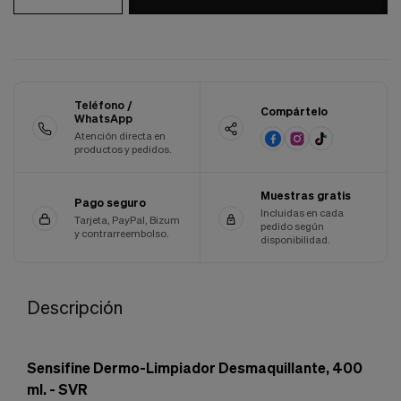
Cookies de marketing
Estas
cookies
son
utilizadas
para
enseñarte
Teléfono /
Compártelo
WhatsApp
anuncios
que
Atención directa en
productos y pedidos.
pueden
ser
interesantes
Muestras gratis
basados
Pago seguro
Incluidas en cada
en
Tarjeta, PayPal, Bizum
pedido según
tus
y contrarreembolso.
disponibilidad.
costumbres
de
navegación.
Descripción
Guardar preferencias
Sensifine Dermo-Limpiador Desmaquillante, 400
ml. - SVR