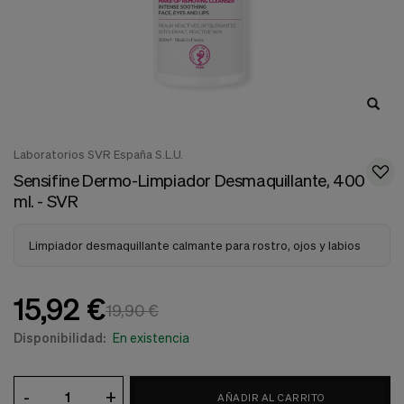
nuestra
web.
Cookies analíticas
Estas
cookies
son
utilizadas
para
recopilar
Laboratorios SVR España S.L.U.
información,
para
Sensifine Dermo-Limpiador Desmaquillante, 400
analizar
ml. - SVR
el
tráfico
y
Limpiador desmaquillante calmante para rostro, ojos y labios
la
forma
en
15,92 €
que
19,90 €
los
usuarios
Disponibilidad:
En existencia
utilizan
nuestra
web.
-
+
AÑADIR AL CARRITO