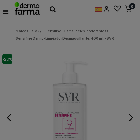
Preferencias
0
de
Cookies
Marca
/
SVR
/
Sensifine - Gama Pieles Intolerantes
/
Cookies necesarias
Estas
Sensifine Dermo-Limpiador Desmaquillante, 400 ml. - SVR
cookies
son
esenciales
para
-20%
proveerte
los
servicios
disponibles
en
nuestra
web
y
para
permitirte
utilizar
algunas
características
de