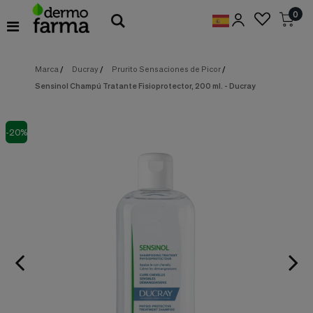
Preferencias
0
de
Cookies
Marca
/
Ducray
/
Prurito Sensaciones de Picor
/
Cookies necesarias
Estas
Sensinol Champú Tratante Fisioprotector, 200 ml. - Ducray
cookies
son
esenciales
para
-20%
proveerte
los
servicios
disponibles
en
nuestra
web
y
para
permitirte
utilizar
algunas
características
de