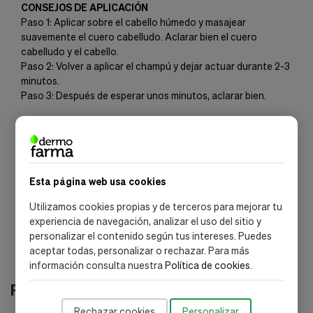
CONSEJOS DE APLICACIÓN
Paso 1: Aplicar sobre el cabello húmedo y masajear
suavemente el cuero cabelludo. Aclarar bien el cuero
cabelludo y el cabello.
Paso 2: Volver a aplicar el champú y dejar actuar durante 2-3
minutos.
Paso 3: Después de esperar unos minutos, aclarar bien.
INGREDIENTES
- Polidocanol: Activo calmante y antipicor que proporciona
alivio rápido y duradero.
- Fórmula Suave: No contiene alcohol ni perfume, lo que
garantiza una alta tolerancia incluso en las pieles más
Esta página web usa cookies
sensibles.
Utilizamos cookies propias y de terceros para mejorar tu
experiencia de navegación, analizar el uso del sitio y
personalizar el contenido según tus intereses. Puedes
aceptar todas, personalizar o rechazar. Para más
información consulta nuestra
Política de cookies
.
Productos relacionados
Rechazar cookies
Personalizar