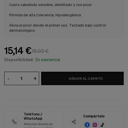
Cuero cabelludo sensible, debilitado y con picor
Cookies de marketing
Estas
cookies
Fórmula de alta tolerancia, hipoalergénica
son
utilizadas
Alivia el picor desde el primer uso. Testado bajo control
para
dermatológico.
enseñarte
anuncios
que
15,14 €
pueden
18,93 €
ser
interesantes
Disponibilidad:
En existencia
basados
en
tus
-
+
AÑADIR AL CARRITO
costumbres
de
navegación.
Guardar preferencias
Teléfono /
Compártelo
WhatsApp
Atención directa en