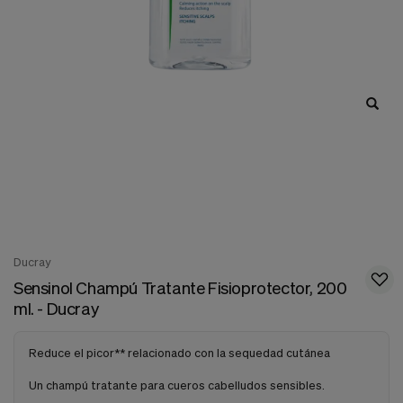
nuestra
web.
Cookies analíticas
Estas
cookies
son
utilizadas
para
recopilar
información,
para
analizar
el
tráfico
y
la
Ducray
forma
Sensinol Champú Tratante Fisioprotector, 200
en
que
ml. - Ducray
los
usuarios
utilizan
Reduce el picor** relacionado con la sequedad cutánea
nuestra
web.
Un champú tratante para cueros cabelludos sensibles.