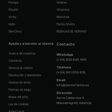
Filorga
Solares
Rilastil
Vitamina
Vichy
Manchas
Isdin
Packs Ahorro
SkinClinic
REBAJAS DE VERANO
Ayuda y atención al cliente
Contacto
Acerca de nosotros
WhatsApp
(+34) 633 635 468
Contacto
Teléfono
Servicio al cliente
(+34) 961 059 819
Devolución y reembolso
Email
Gastos de envío
info@dermofarma.es
Formas de pago
Dirección
Mapa del sitio
Serra Calderona 4
Massamagrell, Valencia
Ley de cookies
Aviso Legal