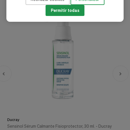
-20%
Permitir todas
Ducray
Sensinol Sérum Calmante Fisioprotector, 30 ml. - Ducray