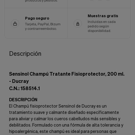
productos y pedidos.
Muestras gratis
Pago seguro
Incluidas en cada
Tarjeta, PayPal, Bizum
pedido según
y contrarreembolso.
disponibilidad.
Descripción
Sensinol Champú Tratante Fisioprotector, 200 ml.
- Ducray
C.N.: 158514.1
DESCRIPCIÓN
El Champú fisioprotector Sensinol de Ducray es un
tratamiento suave y calmante diseñado específicamente
para aliviar y calmar los cueros cabelludos más sensibles y
debilitados. Formulado con una fórmula de alta tolerancia y
hipoalergénica, este champú es ideal para personas que