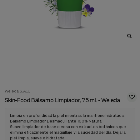
nuestra
web.
Cookies analíticas
Estas
cookies
son
utilizadas
para
recopilar
información,
para
analizar
el
tráfico
y
la
Weleda S.A.U.
forma
Skin-Food Bálsamo Limpiador, 75 ml. - Weleda
en
que
los
Limpia en profundidad la piel mientras la mantiene hidratada.
usuarios
Bálsamo Limpiador Desmaquillante 100% Natural
utilizan
Suave limpiador de base oleosa con extractos botánicos que
nuestra
elimina eficazmente el maquillaje y la suciedad del día. Deja la
web.
piel limpia, suave e hidratada.