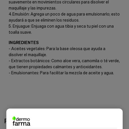
suavemente en movimientos circulares para disolver el
maquillaje y las impurezas.
4.Emulsión: Agrega un poco de agua para emulsionarlo; esto
ayudará a que se eliminen los residuos.
5. Enjuague: Enjuaga con agua tibia y seca tu piel con una
toalla suave.
INGREDIENTES
- Aceites vegetales: Para la base oleosa que ayuda a
disolver el maquillaje.
- Extractos botánicos: Como aloe vera, camomila o té verde,
que tienen propiedades calmantes y antioxidantes.
- Emulsionantes: Para facilitar la mezcla de aceite y agua.
Productos relacionados