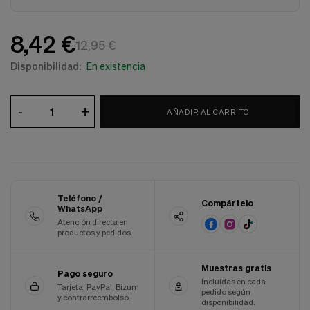
Cookies de marketing
Estas
cookies
8,42 €
son
12,95 €
utilizadas
Disponibilidad:
En existencia
para
enseñarte
anuncios
que
-
+
AÑADIR AL CARRITO
pueden
ser
interesantes
basados
en
tus
costumbres
Teléfono /
Compártelo
de
WhatsApp
navegación.
Atención directa en
productos y pedidos.
Guardar preferencias
Muestras gratis
Pago seguro
Incluidas en cada
Tarjeta, PayPal, Bizum
pedido según
y contrarreembolso.
disponibilidad.