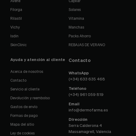
Avene
Capilar
Filorga
Solares
Rilastil
Vitamina
Vichy
Manchas
Isdin
Packs Ahorro
SkinClinic
REBAJAS DE VERANO
Ayuda y atención al cliente
Contacto
Acerca de nosotros
WhatsApp
(+34) 633 635 468
Contacto
Teléfono
Servicio al cliente
(+34) 961 059 819
Devolución y reembolso
Email
Gastos de envío
info@dermofarma.es
Formas de pago
Dirección
Mapa del sitio
Serra Calderona 4
Massamagrell, Valencia
Ley de cookies