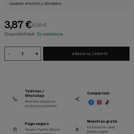
cuidado efectivo y duradero.
Cookies de marketing
Estas
cookies
son
3,87 €
utilizadas
5,95 €
para
Disponibilidad:
En existencia
enseñarte
anuncios
que
pueden
-
+
AÑADIR AL CARRITO
ser
interesantes
basados
en
tus
costumbres
de
Teléfono /
Compártelo
navegación.
WhatsApp
Atención directa en
Guardar preferencias
productos y pedidos.
Muestras gratis
Pago seguro
Incluidas en cada
Tarjeta, PayPal, Bizum
pedido según
y contrarreembolso.