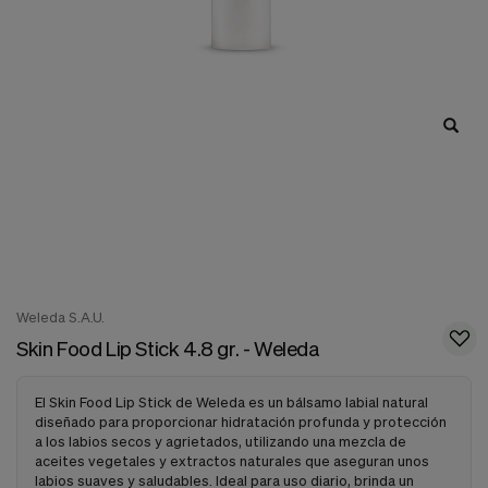
nuestra
web.
Cookies analíticas
Estas
cookies
son
utilizadas
para
recopilar
información,
para
analizar
el
tráfico
y
la
Weleda S.A.U.
forma
Skin Food Lip Stick 4.8 gr. - Weleda
en
que
los
El Skin Food Lip Stick de Weleda es un bálsamo labial natural
usuarios
diseñado para proporcionar hidratación profunda y protección
utilizan
a los labios secos y agrietados, utilizando una mezcla de
nuestra
aceites vegetales y extractos naturales que aseguran unos
web.
labios suaves y saludables. Ideal para uso diario, brinda un