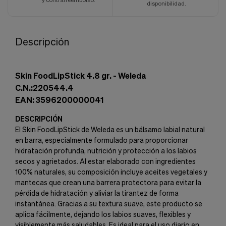
disponibilidad.
Descripción
Skin
Food
Lip
Stick
4.8 gr. -
Weleda
C.N.:220544.4
EAN: 3596200000041
DESCRIPCIÓN
El Skin
Food
Lip
Stick
de
Weleda
es un bálsamo labial natural
en barra, especialmente formulado para proporcionar
hidratación profunda, nutrición y protección a los labios
secos y agrietados. Al estar elaborado con ingredientes
100% naturales, su composición incluye aceites vegetales y
mantecas que crean una barrera protectora para evitar la
pérdida de hidratación y aliviar la tirantez de forma
instantánea. Gracias a su textura suave, este producto se
aplica fácilmente, dejando los labios suaves, flexibles y
visiblemente más saludables. Es ideal para el uso diario en