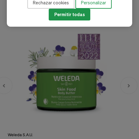
Rechazar cookies
Personalizar
-35%
-
Permitir todas
Weleda S.A.U.