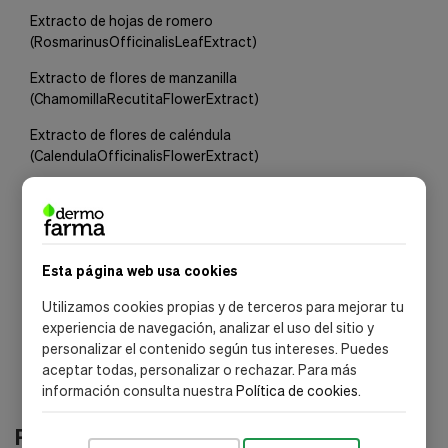
Extracto de hojas de romero
(
Rosmarinus
Officinalis
Leaf
Extract
)
Extracto de flores de manzanilla
(
Chamomilla
Recutita
Flower
Extract
)
Extracto de flores de caléndula
(
Calendula
Officinalis
Flower
Extract
)
Extracto de pensamiento silvestre (Viola Tricolor
Extract
)
Aceite de azahar (Citrus
Aurantium
Flower
Oil
)
Aceite de piel de naranja (Citrus
Aurantium
Peel
Oil
)
Esta página web usa cookies
Aceite de lavanda (
Lavandula
Oil
/
Extract
)
Utilizamos cookies propias y de terceros para mejorar tu
experiencia de navegación, analizar el uso del sitio y
personalizar el contenido según tus intereses. Puedes
aceptar todas, personalizar o rechazar. Para más
información consulta nuestra
Política de cookies
.
Productos relacionados