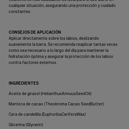
cualquier situación, asegurando una protección y cuidado
constantes.
CONSEJOS DE APLICACIÓN
Aplicar directamente sobre los labios, deslizando
suavemente la barra. Se recomienda reaplicar tantas veces
como sea necesario a lo largo del día para mantener la
hidratación óptima y asegurar la protección de los labios
contra factores externos.
INGREDIENTES
Aceite de girasol (
Helianthus
Annuus
Seed
Oil
)
Manteca de cacao (
Theobroma
Cacao
Seed
Butter
)
Cera de candelilla (
Euphorbia
Cerifera
Wax
)
Glicerina (
Glycerin
)