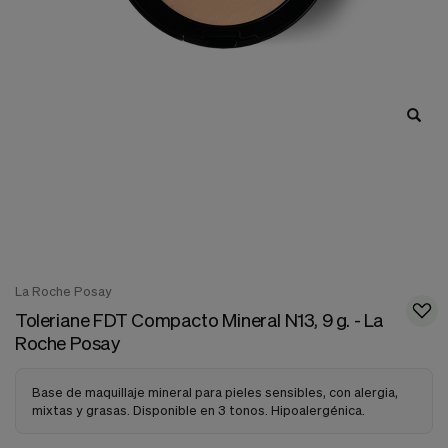
nuestra
web.
Cookies analíticas
Estas
cookies
son
utilizadas
para
recopilar
información,
para
analizar
el
tráfico
y
la
La Roche Posay
forma
Toleriane FDT Compacto Mineral N13, 9 g. - La
en
que
Roche Posay
los
usuarios
utilizan
Base de maquillaje mineral para pieles sensibles, con alergia,
nuestra
mixtas y grasas. Disponible en 3 tonos. Hipoalergénica.
web.