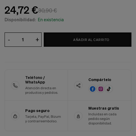
Cookies de marketing
24,72 €
Estas
30,90 €
cookies
son
Disponibilidad:
En existencia
utilizadas
para
enseñarte
-
+
AÑADIR AL CARRITO
anuncios
que
pueden
ser
interesantes
basados
en
Teléfono /
tus
Compártelo
WhatsApp
costumbres
Atención directa en
de
productos y pedidos.
navegación.
Guardar preferencias
Muestras gratis
Pago seguro
Incluidas en cada
Tarjeta, PayPal, Bizum
pedido según
y contrarreembolso.
disponibilidad.