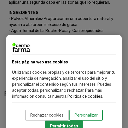
aplicar una segunda capa en las zonas que lo requieran.
INGREDIENTES
- Polvos Minerales: Proporcionan una cobertura natural y
ayudan a absorber el exceso de grasa.
- Agua Termal de La Roche-Posay: Con propiedades
calmantes y suavizantes, ideal para reducir la irritación en
pieles sensibles.
- Sin Parabenos ni Fragancias: Garantiza un uso seguro para
pieles reactivas, minimizando riesgos de irritación.
Esta página web usa cookies
Utilizamos cookies propias y de terceros para mejorar tu
experiencia de navegación, analizar el uso del sitio y
personalizar el contenido según tus intereses. Puedes
aceptar todas, personalizar o rechazar. Para más
Productos relacionados
información consulta nuestra
Política de cookies
.
-20%
Rechazar cookies
Personalizar
Permitir todas