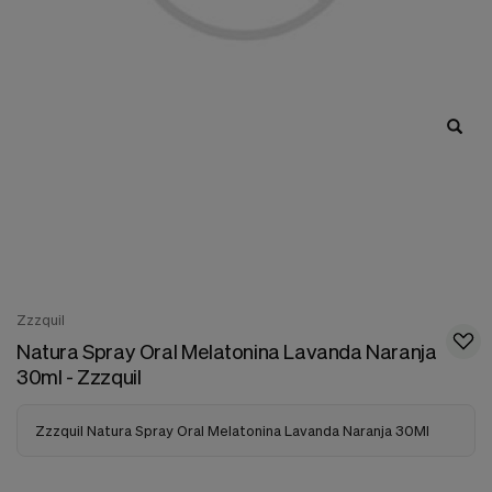
nuestra
web.
Cookies analíticas
Estas
cookies
son
utilizadas
para
recopilar
información,
para
analizar
el
tráfico
y
la
Zzzquil
forma
Natura Spray Oral Melatonina Lavanda Naranja
en
que
30ml - Zzzquil
los
usuarios
utilizan
Zzzquil Natura Spray Oral Melatonina Lavanda Naranja 30Ml
nuestra
web.