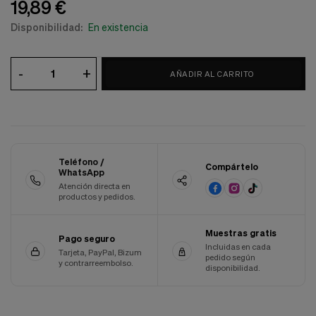
19,89 €
Cookies de marketing
Estas
Disponibilidad:
En existencia
cookies
son
utilizadas
para
-
+
AÑADIR AL CARRITO
enseñarte
anuncios
que
pueden
ser
interesantes
basados
Teléfono /
Compártelo
en
WhatsApp
tus
Atención directa en
costumbres
productos y pedidos.
de
navegación.
Muestras gratis
Pago seguro
Guardar preferencias
Incluidas en cada
Tarjeta, PayPal, Bizum
pedido según
y contrarreembolso.
disponibilidad.