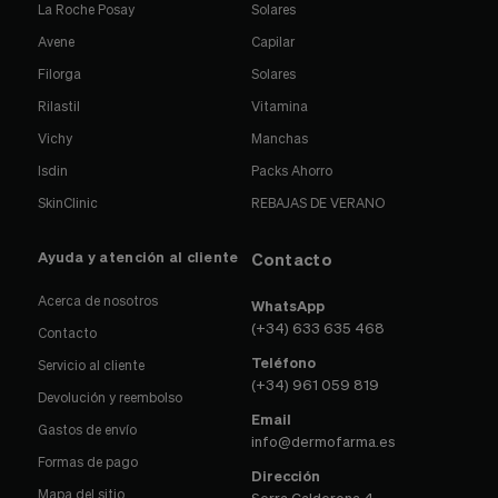
La Roche Posay
Solares
Avene
Capilar
Filorga
Solares
Rilastil
Vitamina
Vichy
Manchas
Isdin
Packs Ahorro
SkinClinic
REBAJAS DE VERANO
Ayuda y atención al cliente
Contacto
Acerca de nosotros
WhatsApp
(+34) 633 635 468
Contacto
Teléfono
Servicio al cliente
(+34) 961 059 819
Devolución y reembolso
Email
Gastos de envío
info@dermofarma.es
Formas de pago
Dirección
Mapa del sitio
Serra Calderona 4