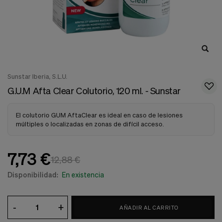
nuestra
web.
Cookies analíticas
Estas
cookies
son
utilizadas
para
Sunstar Iberia, S.L.U.
recopilar
información,
G.U.M Afta Clear Colutorio, 120 ml. - Sunstar
para
analizar
el
El colutorio GUM AftaClear es ideal en caso de lesiones
tráfico
múltiples o localizadas en zonas de difícil acceso.
y
la
forma
7,73 €
12,88 €
en
que
Disponibilidad:
En existencia
los
usuarios
utilizan
nuestra
-
+
AÑADIR AL CARRITO
web.