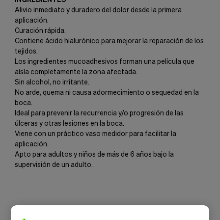
Alivio inmediato y duradero del dolor desde la primera
aplicación.
Curación rápida.
Contiene ácido hialurónico para mejorar la reparación de los
tejidos.
Los ingredientes mucoadhesivos forman una película que
aísla completamente la zona afectada.
Sin alcohol, no irritante.
No arde, quema ni causa adormecimiento o sequedad en la
boca.
Ideal para prevenir la recurrencia y/o progresión de las
úlceras y otras lesiones en la boca.
Viene con un práctico vaso medidor para facilitar la
aplicación.
Apto para adultos y niños de más de 6 años bajo la
supervisión de un adulto.