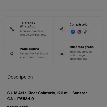
Cookies de marketing
Estas
cookies
son
utilizadas
Teléfono /
para
Compártelo
WhatsApp
enseñarte
Atención directa en
anuncios
productos y pedidos.
que
pueden
ser
Muestras gratis
Pago seguro
interesantes
Incluidas en cada
basados
Tarjeta, PayPal, Bizum
pedido según
y contrarreembolso.
en
disponibilidad.
tus
costumbres
de
navegación.
Descripción
Guardar preferencias
G.U.M Afta Clear Colutorio, 120 ml. - Sunstar
C.N.: 176584.0