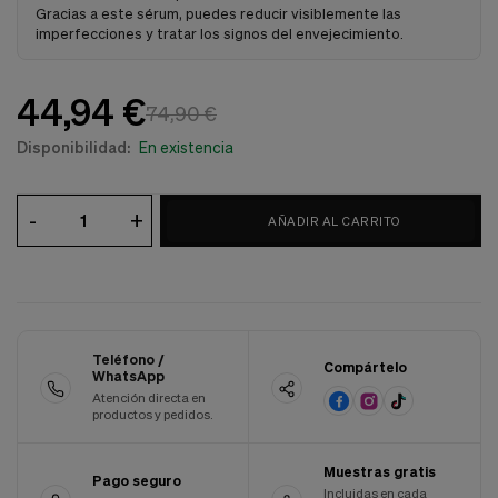
Gracias a este sérum, puedes reducir visiblemente las
Cookies de marketing
Estas
imperfecciones y tratar los signos del envejecimiento.
cookies
son
utilizadas
44,94 €
para
74,90 €
enseñarte
Disponibilidad:
En existencia
anuncios
que
pueden
ser
-
+
AÑADIR AL CARRITO
interesantes
basados
en
tus
costumbres
de
navegación.
Teléfono /
Compártelo
WhatsApp
Guardar preferencias
Atención directa en
productos y pedidos.
Muestras gratis
Pago seguro
Incluidas en cada