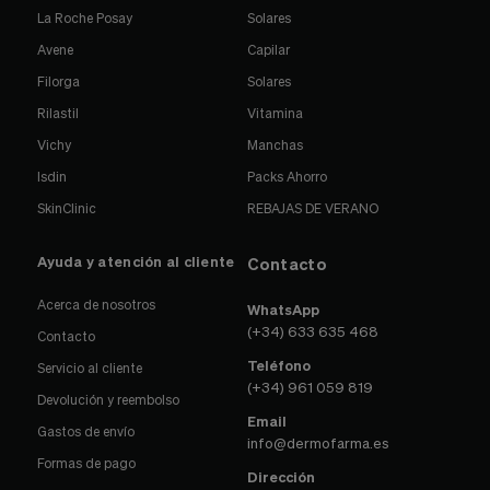
La Roche Posay
Solares
Avene
Capilar
Filorga
Solares
Rilastil
Vitamina
Vichy
Manchas
Isdin
Packs Ahorro
SkinClinic
REBAJAS DE VERANO
Ayuda y atención al cliente
Contacto
Acerca de nosotros
WhatsApp
(+34) 633 635 468
Contacto
Teléfono
Servicio al cliente
(+34) 961 059 819
Devolución y reembolso
Email
Gastos de envío
info@dermofarma.es
Formas de pago
Dirección