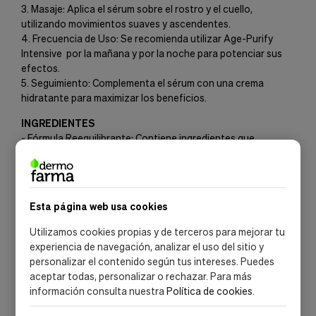
3. Masaje: Aplica el sérum sobre el rostro y el cuello,
utilizando movimientos suaves y ascendentes.
4. Frecuencia de Uso: Se recomienda utilizar Age-Purify
Intensive por la mañana y por la noche para potenciar sus
efectos.
5. Seguimiento: Complementa el sérum con una crema
hidratante para maximizar los beneficios.
INGREDIENTES
- Fórmula Reequilibrante: Contiene ingredientes que
combaten arrugas y ayudan a reducir la apariencia de
imperfecciones.
- Acción Hidratante: Incluye componentes que mantienen la
piel hidratada y equilibrada, mejorando su suavidad.
Esta página web usa cookies
- Extractos Naturales: Proporcionan propiedades
tranquilizantes y antioxidantes, protegiendo la piel de
Utilizamos cookies propias y de terceros para mejorar tu
agresores ambientales.
experiencia de navegación, analizar el uso del sitio y
personalizar el contenido según tus intereses. Puedes
aceptar todas, personalizar o rechazar. Para más
información consulta nuestra
Política de cookies
.