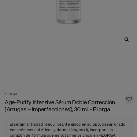
nuestra
web.
Cookies analíticas
Estas
cookies
son
utilizadas
para
recopilar
información,
para
analizar
el
tráfico
y
la
forma
Filorga
en
Age-Purify Intensive Sérum Doble Corrección
que
[Arrugas + Imperfecciones], 30 ml. - Filorga
los
usuarios
utilizan
El sérum antiedad reequilibrante único en su tipo, desarrollado
nuestra
con médicos estéticos y dermatólogos (1), incorpora un
web.
corazón de fórmula que es totalmente único en FILORGA.