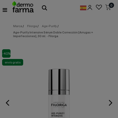
Preferencias
0
de
Cookies
Marca
/
Filorga
/
Age-Purify
/
Cookies necesarias
Estas
Age-Purify Intensive Sérum Doble Corrección [Arrugas +
cookies
Imperfecciones], 30 ml. - Filorga
son
esenciales
para
proveerte
-40%
los
servicios
envío gratis
disponibles
en
nuestra
web
y
para
permitirte
utilizar
algunas
características
de