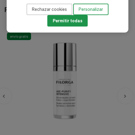
Productos relacionados
Rechazar cookies
Personalizar
Permitir todas
-40%
envío gratis