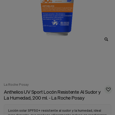
nuestra
web.
Cookies analíticas
Estas
cookies
son
utilizadas
para
recopilar
información,
para
analizar
el
tráfico
y
la
forma
en
La Roche Posay
que
Anthelios UV Sport Locón Resistente Al Sudor y
los
usuarios
La Humedad, 200 ml. - La Roche Posay
utilizan
nuestra
web.
Loción solar SPF50+ resistente al sudor y la humedad, ideal