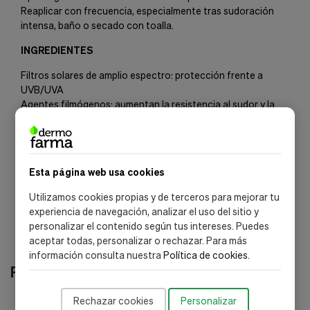
Reaplicar con frecuencia, especialmente tras sudoración
intensa, baño o secado con toalla.
INGREDIENTES
Filtros solares de amplio espectro: protección frente a
UVB/UVA
Agentes filmógenos: aumentan la resistencia al sudor y la
humedad
Antioxidantes: ayudan a proteger frente al daño oxidativo
*) La lista de ingredientes puede sufrir modificaciones.
Recomendamos consultar los ingredientes directamente en
Esta página web usa cookies
el estuche del producto antes de su uso.
Utilizamos cookies propias y de terceros para mejorar tu
experiencia de navegación, analizar el uso del sitio y
personalizar el contenido según tus intereses. Puedes
aceptar todas, personalizar o rechazar. Para más
información consulta nuestra
Política de cookies
.
Productos relacionados
Rechazar cookies
Personalizar