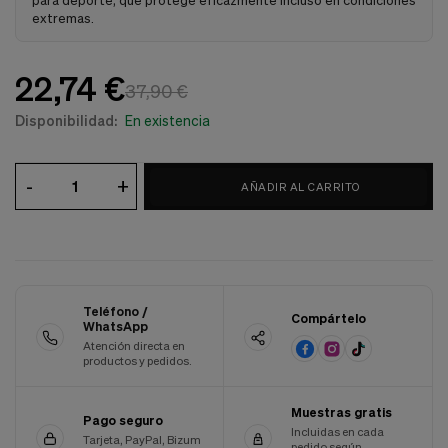
para deporte, que protege eficazmente incluso en condiciones
Cookies de marketing
extremas.
Estas
cookies
son
22,74 €
utilizadas
37,90 €
para
enseñarte
Disponibilidad:
En existencia
anuncios
que
pueden
-
+
AÑADIR AL CARRITO
ser
interesantes
basados
en
tus
costumbres
de
Teléfono /
navegación.
Compártelo
WhatsApp
Atención directa en
Guardar preferencias
productos y pedidos.
Muestras gratis
Pago seguro
Incluidas en cada
Tarjeta, PayPal, Bizum
pedido según