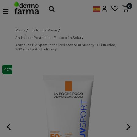
Preferencias
0
de
Cookies
Marca
/
La Roche Posay
/
Cookies necesarias
Estas
Anthelios - Posthelios - Protección Solar
/
cookies
son
Anthelios UV Sport Locón Resistente Al Sudor y La Humedad,
200 ml. - La Roche Posay
esenciales
para
proveerte
los
-40%
servicios
disponibles
en
nuestra
web
y
para
permitirte
utilizar
algunas
características
de