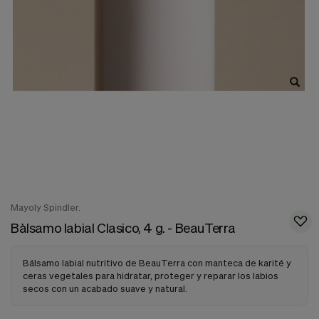
nuestra
web.
Cookies analíticas
Estas
cookies
son
utilizadas
para
recopilar
información,
para
analizar
el
tráfico
y
la
Mayoly Spindler.
forma
Bàlsamo labial Clasico, 4 g. - BeauTerra
en
que
los
Bálsamo labial nutritivo de BeauTerra con manteca de karité y
usuarios
ceras vegetales para hidratar, proteger y reparar los labios
utilizan
secos con un acabado suave y natural.
nuestra
web.