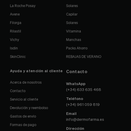
La Roche Posay
Solares
Avene
Capilar
Filorga
Solares
Rilastil
Vitamina
Vichy
Manchas
Isdin
Packs Ahorro
SkinClinic
REBAJAS DE VERANO
Ayuda y atención al cliente
Contacto
Acerca de nosotros
WhatsApp
(+34) 633 635 468
Contacto
Teléfono
Servicio al cliente
(+34) 961 059 819
Devolución y reembolso
Email
Gastos de envío
info@dermofarma.es
Formas de pago
Dirección