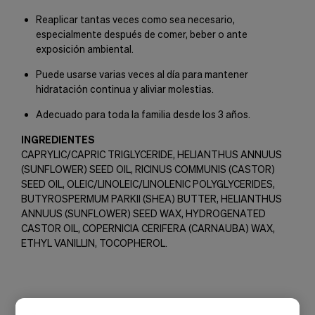
Reaplicar tantas veces como sea necesario,
especialmente después de comer, beber o ante
exposición ambiental.
Puede usarse varias veces al día para mantener
hidratación continua y aliviar molestias.
Adecuado para toda la familia desde los 3 años.
INGREDIENTES
CAPRYLIC/CAPRIC TRIGLYCERIDE, HELIANTHUS ANNUUS
(SUNFLOWER) SEED OIL, RICINUS COMMUNIS (CASTOR)
SEED OIL, OLEIC/LINOLEIC/LINOLENIC POLYGLYCERIDES,
BUTYROSPERMUM PARKII (SHEA) BUTTER, HELIANTHUS
ANNUUS (SUNFLOWER) SEED WAX, HYDROGENATED
CASTOR OIL, COPERNICIA CERIFERA (CARNAUBA) WAX,
ETHYL VANILLIN, TOCOPHEROL.