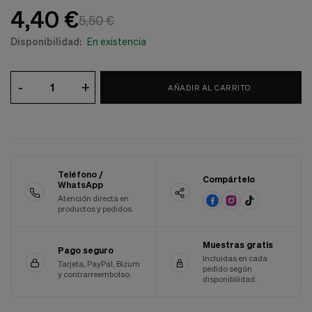
4,40 €
Cookies de marketing
Estas
5,50 €
cookies
Disponibilidad:
En existencia
son
utilizadas
para
enseñarte
-
+
AÑADIR AL CARRITO
anuncios
que
pueden
ser
interesantes
basados
en
Teléfono /
Compártelo
tus
WhatsApp
costumbres
Atención directa en
de
productos y pedidos.
navegación.
Guardar preferencias
Muestras gratis
Pago seguro
Incluidas en cada
Tarjeta, PayPal, Bizum
pedido según
y contrarreembolso.
disponibilidad.