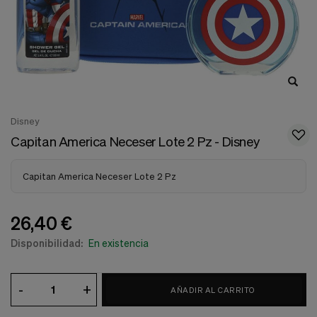
nuestra
web.
Cookies analíticas
Estas
cookies
son
utilizadas
para
recopilar
Disney
información,
para
Capitan America Neceser Lote 2 Pz - Disney
analizar
el
tráfico
Capitan America Neceser Lote 2 Pz
y
la
forma
26,40 €
en
que
Disponibilidad:
En existencia
los
usuarios
utilizan
-
+
nuestra
AÑADIR AL CARRITO
web.