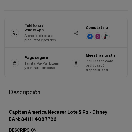
Cookies de marketing
Estas
cookies
son
utilizadas
Teléfono /
Compártelo
para
WhatsApp
enseñarte
Atención directa en
anuncios
productos y pedidos.
que
pueden
Muestras gratis
ser
Pago seguro
interesantes
Incluidas en cada
Tarjeta, PayPal, Bizum
pedido según
basados
y contrarreembolso.
disponibilidad.
en
tus
costumbres
de
Descripción
navegación.
Guardar preferencias
Capitan America Neceser Lote 2 Pz - Disney
EAN: 8411114087726
DESCRIPCIÓN